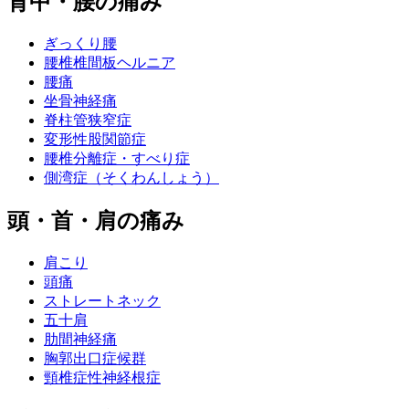
背中・腰の痛み
ぎっくり腰
腰椎椎間板ヘルニア
腰痛
坐骨神経痛
脊柱管狭窄症
変形性股関節症
腰椎分離症・すべり症
側湾症（そくわんしょう）
頭・首・肩の痛み
肩こり
頭痛
ストレートネック
五十肩
肋間神経痛
胸郭出口症候群
頸椎症性神経根症