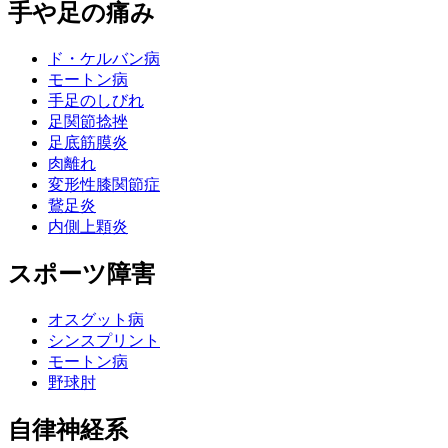
手や足の痛み
ド・ケルバン病
モートン病
手足のしびれ
足関節捻挫
足底筋膜炎
肉離れ
変形性膝関節症
鵞足炎
内側上顆炎
スポーツ障害
オスグット病
シンスプリント
モートン病
野球肘
自律神経系