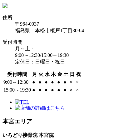
住所
〒964-0937
福島県二本松市榎戸1丁目309-4
受付時間
月～土：
9:00～12:30/15:00～19:30
定休日：日曜日・祝日
受付時間
月
火
水
木
金
土
日
祝
9:00～12:30
●
●
●
●
●
●
×
×
15:00～19:30
●
●
●
●
●
●
×
×
本宮エリア
いろどり接骨院 本宮院