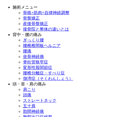
施術メニュー
骨格×筋肉×自律神経調整
骨盤矯正
産後骨盤矯正
接骨院と整体の違いとは
背中・腰の痛み
ぎっくり腰
腰椎椎間板ヘルニア
腰痛
坐骨神経痛
脊柱管狭窄症
変形性股関節症
腰椎分離症・すべり症
側湾症（そくわんしょう）
頭・首・肩の痛み
肩こり
頭痛
ストレートネック
五十肩
肋間神経痛
胸郭出口症候群