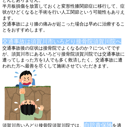
とんど
ありません。
半月板損傷を放置しておくと変形性膝関節症に移行して、症
状がひ
どくなると手術を行い人工関節という可能性もありえ
ます。
交通事故により膝の痛みが起こった場合は早めに治療するこ
とをお
すすめします。
交通事故は須賀川市いろどり接骨院須賀川院へ
交通事故後の症状は接骨院でよくなるのか？についてです
が、須賀
川市にあるいろどり接骨院須賀川院では交通事故に
遭ってしまった
方を1人でも多く救済したく、交通事故に遭
われた方へ最善を尽く
して施術させていただきます。
自賠責保険
須賀川市いろどり接骨院須賀川院では、
を適