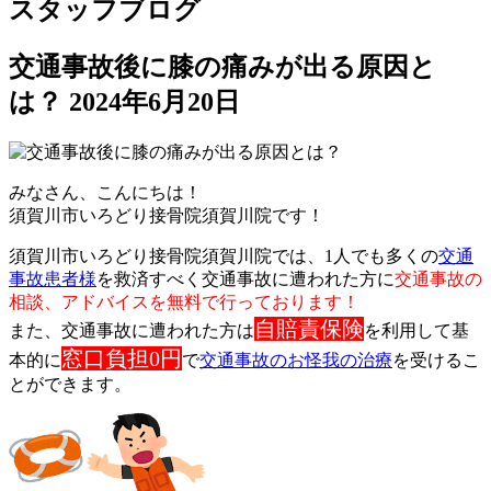
スタッフブログ
交通事故後に膝の痛みが出る原因と
は？
2024年6月20日
みなさん、こんにちは！
須賀川市いろどり接骨院須賀川院です！
須賀川市いろどり接骨院須賀川院では、1人でも多くの
交通
事故患
者様
を救済すべく交通事故に遭われた方に
交通事故の
相談、
アドバイスを無料で行っております！
自賠責保険
また、交通事故に遭われた方は
を利用して基
窓口
負担0円
本的に
で
交通事故のお怪我の治療
を受けるこ
とができます。