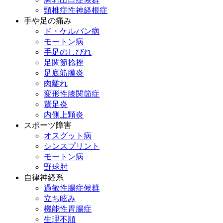
頸椎症性神経根症
手や足の痛み
ド・ケルバン病
モートン病
手足のしびれ
足関節捻挫
足底筋膜炎
肉離れ
変形性膝関節症
鵞足炎
内側上顆炎
スポーツ障害
オスグット病
シンスプリント
モートン病
野球肘
自律神経系
過敏性腸症候群
立ち眩み
機能性胃腸症
生理不順