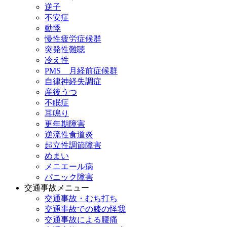
逆子
不安症
動悸
慢性疲労症候群
突発性難聴
冷え性
PMS 月経前症候群
自律神経失調症
産後うつ
不眠症
耳鳴り
更年期障害
逆流性食道炎
起立性調節障害
めまい
メニエール病
パニック障害
交通事故メニュー
交通事故・むち打ち
交通事故での膝の怪我
交通事故による腰痛