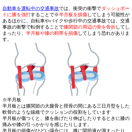
自動車を運転中の交通事故
では、衝突の衝撃で
ダッシュボー
ドに膝
を強打
することで※
半月板を損傷
してしまう可能性が
あるほかに、
自転車やバイクや歩行中の交通事故では、交通
事故の衝撃で転倒す
ることで
膝関節の周辺の骨を骨折
してし
まったり、
半月板や膝の靭帯を損傷
してしまう恐れがありま
す。
※半月板
半月板とは膝関節の大腿骨と脛骨の間にある三日月型をした
軟骨の
ような線維でクッションの役割をしています
半月板が傷つくと、膝を曲げたり伸ばしたりするときに膝の
痛みや
膝の引っかかりを感じたりします。
半月板の損傷がひどい場合には、膝に関節液が溜まったり、