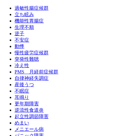
過敏性腸症候群
立ち眩み
機能性胃腸症
生理不順
逆子
不安症
動悸
慢性疲労症候群
突発性難聴
冷え性
PMS 月経前症候群
自律神経失調症
産後うつ
不眠症
耳鳴り
更年期障害
逆流性食道炎
起立性調節障害
めまい
メニエール病
パニック障害