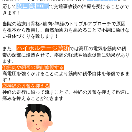
窓口
負担0円
応して
で交通事故後の治療を受けることがで
きます！
当院の治療は骨格×筋肉×神経のトリプルアプローチで原因
を根本
から改善し、自然治癒力を高めることで不調に負けな
い身体づくり
を致します！
ハイボルテージ施術
また、
では高圧の電気を筋肉や靭
帯の深部に浸
透させて、疼痛の軽減や治癒促進に効果があり
ます。
①筋肉や靭帯の機能修復する
高電圧を強くかけることにより筋肉や靭帯自体を修復できま
す！
②神経の興奮を抑える
神経の走行に沿って流すことで、神経の興奮を抑えて迅速に
痛みを
抑えることができます！