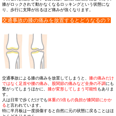
膝がロ
ックされて動かなくなるロッキングという状態にな
り、歩行に支障
が出るほど痛みが強くなります。
交通事故の膝の痛みを放置するとどうなるの？
交通事故による膝の痛みを放置してしまうと、
膝の痛みだけ
ではな
く足首や腰の痛み
、
股関節の痛みなど全身の不調
にも
繋がってしまうほかに、
膝が変形してしまう可能性
もありま
す。
人は日常で歩くだけでも
体重の5倍もの負担が膝関節にかか
る
と言
われています。
特に半月板は一度損傷すると自然に元の状態に戻ることはほ