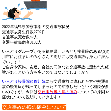
2022年福島県警察本部の交通事故状況
交通事故発生件数2702件
交通事故死者数47人
交通事故傷病者3132人
いろどりグループがある福島県、いろどり接骨院のある須賀
川市に
お住まいのみなさんの周りにも交通事故は身近に潜ん
でいます！
ご自身や家族、友達、会社の同僚など交通事故に遭われた経
験があ
るという方も多いのではないでしょうか？
いろどり接骨院須賀川院
にも交通事故に遭われた方や交通事
故の後
遺症が残ってしまったので治療したいという相談が多
いのですが、
今回は
交通事故後の膝の痛み
についての原因や
症状について説明し
ていきます！
交通事故の膝の痛みについて