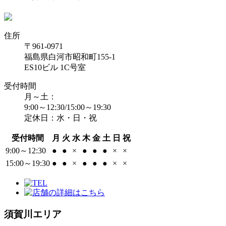
住所
〒961-0971
福島県白河市昭和町155-1
ES10ビル 1C号室
受付時間
月～土：
9:00～12:30/15:00～19:30
定休日：水・日・祝
受付時間
月
火
水
木
金
土
日
祝
9:00～12:30
●
●
×
●
●
●
×
×
15:00～19:30
●
●
×
●
●
●
×
×
須賀川エリア