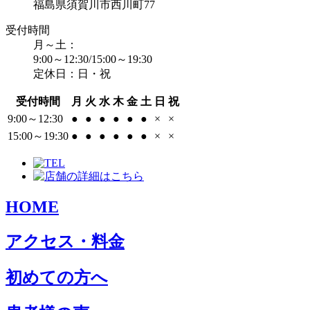
福島県須賀川市西川町77
受付時間
月～土：
9:00～12:30/15:00～19:30
定休日：日・祝
受付時間
月
火
水
木
金
土
日
祝
9:00～12:30
●
●
●
●
●
●
×
×
15:00～19:30
●
●
●
●
●
●
×
×
HOME
アクセス・料金
初めての方へ