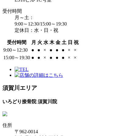
受付時間
月～土：
9:00～12:30/15:00～19:30
定休日：水・日・祝
受付時間
月
火
水
木
金
土
日
祝
9:00～12:30
●
●
×
●
●
●
×
×
15:00～19:30
●
●
×
●
●
●
×
×
須賀川エリア
いろどり接骨院 須賀川院
住所
〒962-0014