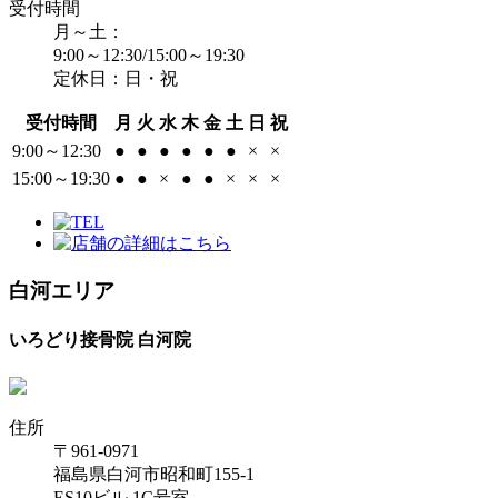
受付時間
月～土：
9:00～12:30/15:00～19:30
定休日：日・祝
受付時間
月
火
水
木
金
土
日
祝
9:00～12:30
●
●
●
●
●
●
×
×
15:00～19:30
●
●
×
●
●
×
×
×
白河エリア
いろどり接骨院 白河院
住所
〒961-0971
福島県白河市昭和町155-1
ES10ビル 1C号室