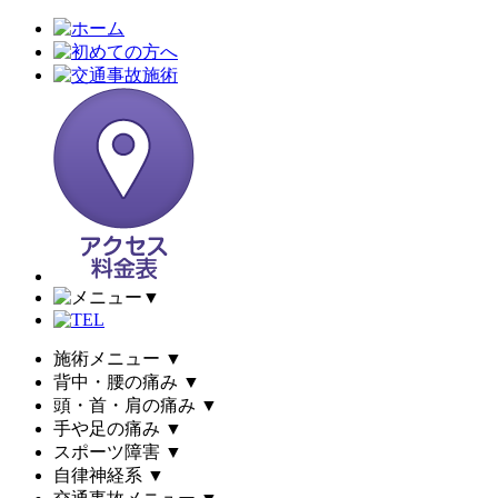
▼
施術メニュー
▼
背中・腰の痛み
▼
頭・首・肩の痛み
▼
手や足の痛み
▼
スポーツ障害
▼
自律神経系
▼