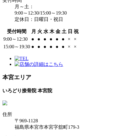
受付時間
月～土：
9:00～12:30/15:00～19:30
定休日：日曜日・祝日
受付時間
月
火
水
木
金
土
日
祝
9:00～12:30
●
●
●
●
●
●
×
×
15:00～19:30
●
●
●
●
●
●
×
×
本宮エリア
いろどり接骨院 本宮院
住所
〒969-1128
福島県本宮市本宮字舘町179-3