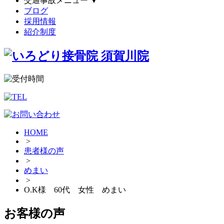
交通事故メニュー
▼
ブログ
採用情報
紹介制度
HOME
>
患者様の声
>
めまい
>
O.K様 60代 女性 めまい
お客様の声