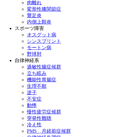
肉離れ
変形性膝関節症
鵞足炎
内側上顆炎
スポーツ障害
オスグット病
シンスプリント
モートン病
野球肘
自律神経系
過敏性腸症候群
立ち眩み
機能性胃腸症
生理不順
逆子
不安症
動悸
慢性疲労症候群
突発性難聴
冷え性
PMS 月経前症候群