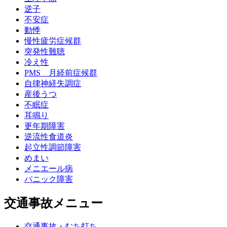
逆子
不安症
動悸
慢性疲労症候群
突発性難聴
冷え性
PMS 月経前症候群
自律神経失調症
産後うつ
不眠症
耳鳴り
更年期障害
逆流性食道炎
起立性調節障害
めまい
メニエール病
パニック障害
交通事故メニュー
交通事故・むち打ち