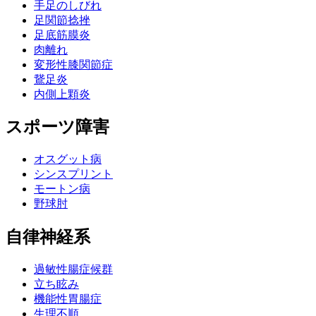
手足のしびれ
足関節捻挫
足底筋膜炎
肉離れ
変形性膝関節症
鵞足炎
内側上顆炎
スポーツ障害
オスグット病
シンスプリント
モートン病
野球肘
自律神経系
過敏性腸症候群
立ち眩み
機能性胃腸症
生理不順