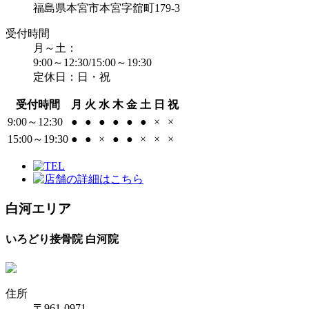
福島県本宮市本宮字舘町179-3
受付時間
月～土：
9:00～12:30/15:00～19:30
定休日：日・祝
受付時間
月
火
水
木
金
土
日
祝
9:00～12:30
●
●
●
●
●
●
×
×
15:00～19:30
●
●
×
●
●
×
×
×
白河エリア
いろどり接骨院 白河院
住所
〒961-0971