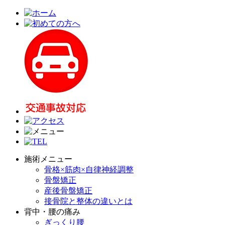
施術メニュー
骨格×筋肉×自律神経調整
骨盤矯正
産後骨盤矯正
接骨院と整体の違いとは
背中・腰の痛み
ぎっくり腰