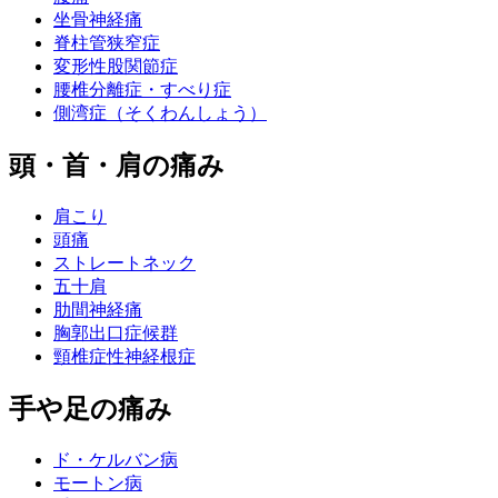
坐骨神経痛
脊柱管狭窄症
変形性股関節症
腰椎分離症・すべり症
側湾症（そくわんしょう）
頭・首・肩の痛み
肩こり
頭痛
ストレートネック
五十肩
肋間神経痛
胸郭出口症候群
頸椎症性神経根症
手や足の痛み
ド・ケルバン病
モートン病