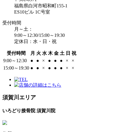
福島県白河市昭和町155-1
ES10ビル 1C号室
受付時間
月～土：
9:00～12:30/15:00～19:30
定休日：水・日・祝
受付時間
月
火
水
木
金
土
日
祝
9:00～12:30
●
●
×
●
●
●
×
×
15:00～19:30
●
●
×
●
●
●
×
×
須賀川エリア
いろどり接骨院 須賀川院