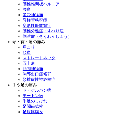
腰椎椎間板ヘルニア
腰痛
坐骨神経痛
脊柱管狭窄症
変形性股関節症
腰椎分離症・すべり症
側湾症（そくわんしょう）
頭・首・肩の痛み
肩こり
頭痛
ストレートネック
五十肩
肋間神経痛
胸郭出口症候群
頸椎症性神経根症
手や足の痛み
ド・ケルバン病
モートン病
手足のしびれ
足関節捻挫
足底筋膜炎