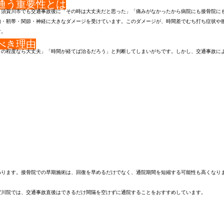
通う重要性とは
。須賀川市でも交通事故後に「
その時は大丈夫だと思った」「痛みがなかったから病院にも接骨院
に
肉・靭帯・関節・神経に大きなダメ
ージを受けています。このダメージが、時間差でむち打ち症状や
す。
べき理由
この程度なら大丈夫」「
時間が経てば治るだろう」と判断してしまいがちです。しかし、交
通事故に
わります。接骨院での早期施術は、
回復を早めるだけでなく、通院期間を短縮する可能性も高くなり
賀川院では、交通事故直後はできる
だけ間隔を空けずに通院することをおすすめしています。