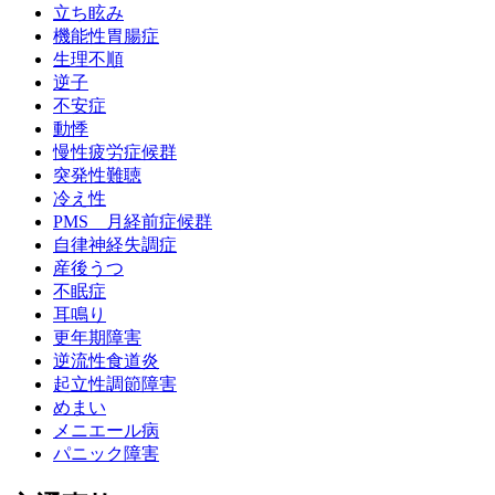
立ち眩み
機能性胃腸症
生理不順
逆子
不安症
動悸
慢性疲労症候群
突発性難聴
冷え性
PMS 月経前症候群
自律神経失調症
産後うつ
不眠症
耳鳴り
更年期障害
逆流性食道炎
起立性調節障害
めまい
メニエール病
パニック障害