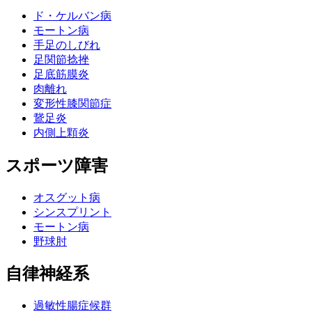
ド・ケルバン病
モートン病
手足のしびれ
足関節捻挫
足底筋膜炎
肉離れ
変形性膝関節症
鵞足炎
内側上顆炎
スポーツ障害
オスグット病
シンスプリント
モートン病
野球肘
自律神経系
過敏性腸症候群