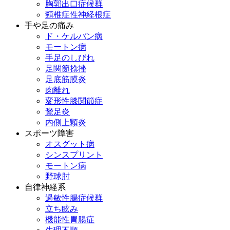
胸郭出口症候群
頸椎症性神経根症
手や足の痛み
ド・ケルバン病
モートン病
手足のしびれ
足関節捻挫
足底筋膜炎
肉離れ
変形性膝関節症
鵞足炎
内側上顆炎
スポーツ障害
オスグット病
シンスプリント
モートン病
野球肘
自律神経系
過敏性腸症候群
立ち眩み
機能性胃腸症