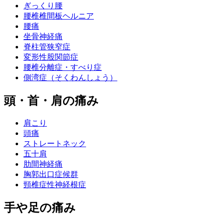
ぎっくり腰
腰椎椎間板ヘルニア
腰痛
坐骨神経痛
脊柱管狭窄症
変形性股関節症
腰椎分離症・すべり症
側湾症（そくわんしょう）
頭・首・肩の痛み
肩こり
頭痛
ストレートネック
五十肩
肋間神経痛
胸郭出口症候群
頸椎症性神経根症
手や足の痛み