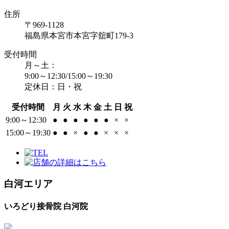
住所
〒969-1128
福島県本宮市本宮字舘町179-3
受付時間
月～土：
9:00～12:30/15:00～19:30
定休日：日・祝
受付時間
月
火
水
木
金
土
日
祝
9:00～12:30
●
●
●
●
●
●
×
×
15:00～19:30
●
●
×
●
●
×
×
×
白河エリア
いろどり接骨院 白河院