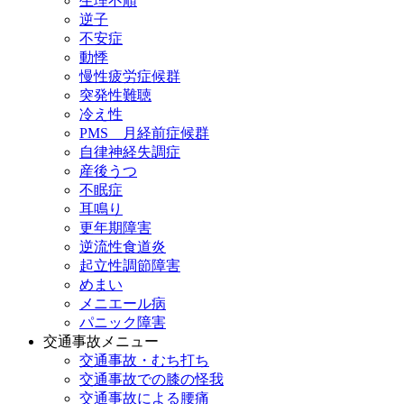
生理不順
逆子
不安症
動悸
慢性疲労症候群
突発性難聴
冷え性
PMS 月経前症候群
自律神経失調症
産後うつ
不眠症
耳鳴り
更年期障害
逆流性食道炎
起立性調節障害
めまい
メニエール病
パニック障害
交通事故メニュー
交通事故・むち打ち
交通事故での膝の怪我
交通事故による腰痛