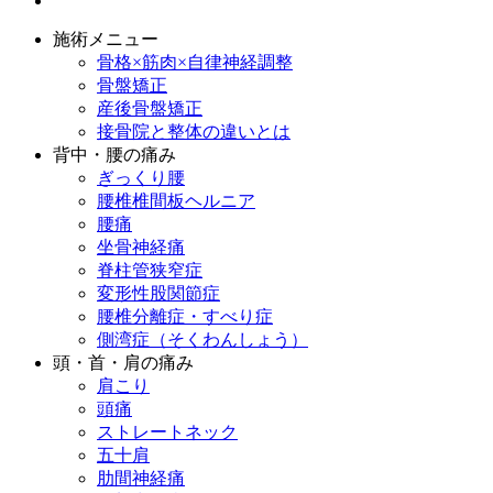
施術メニュー
骨格×筋肉×自律神経調整
骨盤矯正
産後骨盤矯正
接骨院と整体の違いとは
背中・腰の痛み
ぎっくり腰
腰椎椎間板ヘルニア
腰痛
坐骨神経痛
脊柱管狭窄症
変形性股関節症
腰椎分離症・すべり症
側湾症（そくわんしょう）
頭・首・肩の痛み
肩こり
頭痛
ストレートネック
五十肩
肋間神経痛