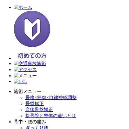
施術メニュー
骨格×筋肉×自律神経調整
骨盤矯正
産後骨盤矯正
接骨院と整体の違いとは
背中・腰の痛み
ぎっくり腰