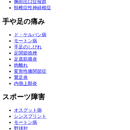
胸郭出口症候群
頸椎症性神経根症
手や足の痛み
ド・ケルバン病
モートン病
手足のしびれ
足関節捻挫
足底筋膜炎
肉離れ
変形性膝関節症
鵞足炎
内側上顆炎
スポーツ障害
オスグット病
シンスプリント
モートン病
野球肘