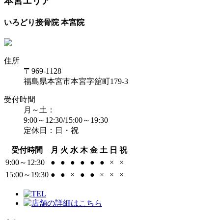
本宮エリア
いろどり接骨院 本宮院
住所
〒969-1128
福島県本宮市本宮字舘町179-3
受付時間
月～土：
9:00～12:30/15:00～19:30
定休日：日・祝
受付時間
月
火
水
木
金
土
日
祝
9:00～12:30
●
●
●
●
●
●
×
×
15:00～19:30
●
●
×
●
●
×
×
×