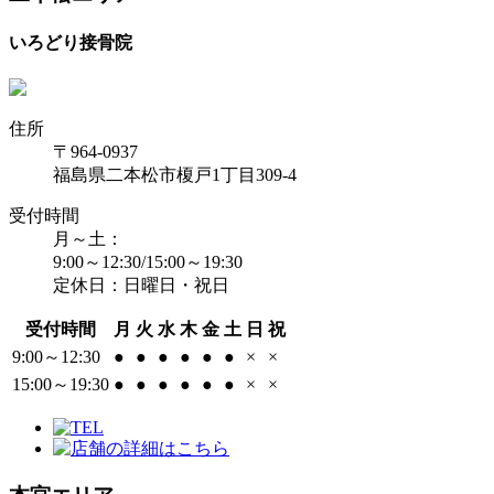
いろどり接骨院
住所
〒964-0937
福島県二本松市榎戸1丁目309-4
受付時間
月～土：
9:00～12:30/15:00～19:30
定休日：日曜日・祝日
受付時間
月
火
水
木
金
土
日
祝
9:00～12:30
●
●
●
●
●
●
×
×
15:00～19:30
●
●
●
●
●
●
×
×