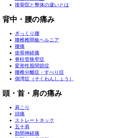
接骨院と整体の違いとは
背中・腰の痛み
ぎっくり腰
腰椎椎間板ヘルニア
腰痛
坐骨神経痛
脊柱管狭窄症
変形性股関節症
腰椎分離症・すべり症
側湾症（そくわんしょう）
頭・首・肩の痛み
肩こり
頭痛
ストレートネック
五十肩
肋間神経痛