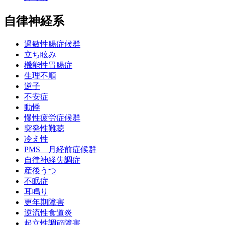
自律神経系
過敏性腸症候群
立ち眩み
機能性胃腸症
生理不順
逆子
不安症
動悸
慢性疲労症候群
突発性難聴
冷え性
PMS 月経前症候群
自律神経失調症
産後うつ
不眠症
耳鳴り
更年期障害
逆流性食道炎
起立性調節障害