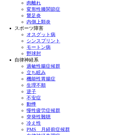
肉離れ
変形性膝関節症
鵞足炎
内側上顆炎
スポーツ障害
オスグット病
シンスプリント
モートン病
野球肘
自律神経系
過敏性腸症候群
立ち眩み
機能性胃腸症
生理不順
逆子
不安症
動悸
慢性疲労症候群
突発性難聴
冷え性
PMS 月経前症候群