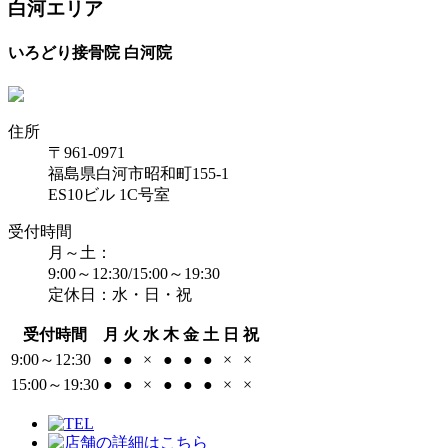
白河エリア
いろどり接骨院 白河院
住所
〒961-0971
福島県白河市昭和町155-1
ES10ビル 1C号室
受付時間
月～土：
9:00～12:30/15:00～19:30
定休日：水・日・祝
受付時間
月
火
水
木
金
土
日
祝
9:00～12:30
●
●
×
●
●
●
×
×
15:00～19:30
●
●
×
●
●
●
×
×