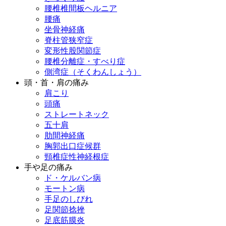
腰椎椎間板ヘルニア
腰痛
坐骨神経痛
脊柱管狭窄症
変形性股関節症
腰椎分離症・すべり症
側湾症（そくわんしょう）
頭・首・肩の痛み
肩こり
頭痛
ストレートネック
五十肩
肋間神経痛
胸郭出口症候群
頸椎症性神経根症
手や足の痛み
ド・ケルバン病
モートン病
手足のしびれ
足関節捻挫
足底筋膜炎