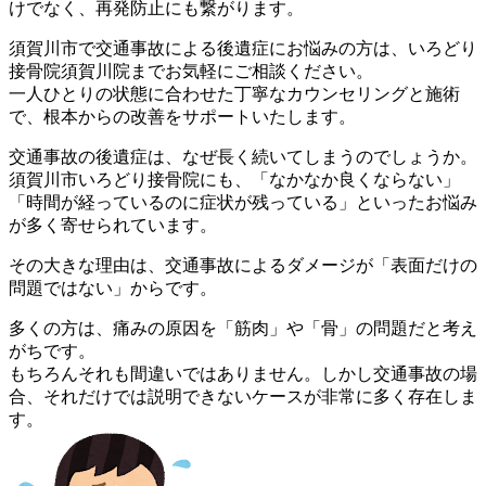
けでな
く、再発防止にも繋がります。
須賀川市で交通事故による後遺症にお悩みの方は、いろどり
接骨院
須賀川院までお気軽にご相談ください。
一人ひとりの状態に合わせた丁寧なカウンセリングと施術
で、根本
からの改善をサポートいたします。
交通事故の後遺症は、なぜ長く続いてしまうのでしょうか。
須賀川市いろどり接骨院にも、「なかなか良くならない」
「時間が
経っているのに症状が残っている」といったお悩み
が多く寄せられ
ています。
その大きな理由は、交通事故によるダメージが「表面だけの
問題で
はない」からです。
多くの方は、痛みの原因を「筋肉」や「骨」の問題だと考え
がちで
す。
もちろんそれも間違いではありません。しかし交通事故の場
合、そ
れだけでは説明できないケースが非常に多く存在しま
す。