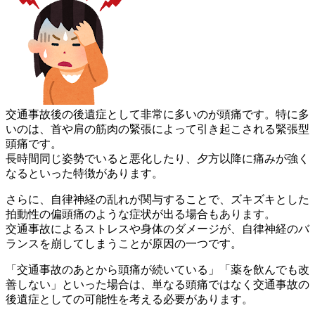
交通事故後の後遺症として非常に多いのが頭痛です。特に多
いのは
、首や肩の筋肉の緊張によって引き起こされる緊張型
頭痛です。
長時間同じ姿勢でいると悪化したり、夕方以降に痛みが強く
なると
いった特徴があります。
さらに、自律神経の乱れが関与することで、ズキズキとした
拍動性
の偏頭痛のような症状が出る場合もあります。
交通事故によるストレスや身体のダメージが、自律神経のバ
ランス
を崩してしまうことが原因の一つです。
「交通事故のあとから頭痛が続いている」「薬を飲んでも改
善しな
い」といった場合は、単なる頭痛ではなく交通事故の
後遺症として
の可能性を考える必要があります。