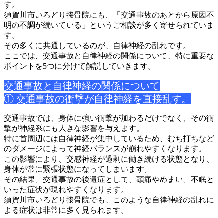
す。
須賀川市いろどり接骨院にも、「交通事故のあとから原因不
明の不
調が続いている」というご相談が多く寄せられていま
す。
その多くに共通しているのが、自律神経の乱れです。
ここでは、交通事故と自律神経の関係について、特に重要な
ポイン
トを5つに分けて解説していきます。
交通事故と自律神経の関係について
① 交通事故の衝撃が自律神経を直接乱す。
交通事故では、身体に強い衝撃が加わるだけでなく、その衝
撃が神
経系にも大きな影響を与えます。
特に首周辺には自律神経が集中しているため、むち打ちなど
のダメ
ージによって神経バランスが崩れやすくなります。
この影響により、交感神経が過剰に働き続ける状態となり、
身体が
常に緊張状態になってしまいます。
その結果、交通事故の後遺症として、頭痛やめまい、不眠と
いった
症状が現れやすくなります。
須賀川市いろどり接骨院でも、このような自律神経の乱れに
よる症
状は非常に多く見られます。