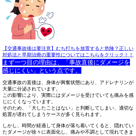
【交通事故後は要注意】むち打ちを放置すると危険？正しい
対処法と早期治療の重要性についてはこちらをクリック！！
まず一つ目の理由は、「事故直後にダメージを
感じにくい」という
点です。
交通事故の直後は、身体が興奮状態にあり、アドレナリンが
大量に
分泌されています。
この影響により、実際にはダメージを受けていても痛みを感
じにく
くなっています。
そのため、「大したことはない」と判断してしまい、適切な
処置が
遅れてしまうケースが多く見られます。
しかし、時間が経過して身体が落ち着いてくると、隠れてい
たダメ
ージが徐々に表面化し、痛みや不調として現れてきま