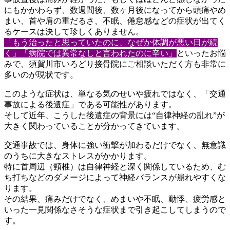
にもか
かわらず、数週間後、数ヶ月後になってから頭痛やめ
まい、
首や肩の重だるさ、不眠、倦怠感などの症状が出てく
るケースは決
して珍しくありません。
「もう治ったと思っていたのに、なぜか体調が悪い日が続
く」「病
院では異常なしと言われたのに辛い」
といったお悩
みで、須賀川市
いろどり接骨院にご相談いただく方も非常に
多いのが現状です。
このような症状は、単なる気のせいや疲れではなく、「交通
事故に
よる後遺症」である可能性があります。
そして近年、こうした後遺症の背景には“自律神経の乱れ”が
大き
く関わっていることが分かってきています。
交通事故では、身体に強い衝撃が加わるだけでなく、無意識
のうち
に大きなストレスがかかります。
特に首周辺（頸椎）は自律神経と深く関係しているため、む
ち打ち
などのダメージによって神経バランスが崩れやすくな
ります。
その結果、痛みだけでなく、めまいや不眠、動悸、疲労感と
いった
一見関係なさそうな症状まで引き起こしてしまうので
す。