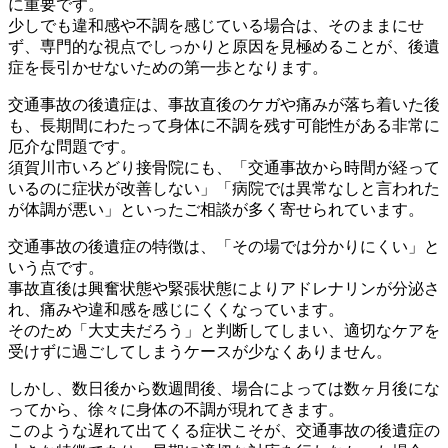
に重要です。
少しでも違和感や不調を感じている場合は、そのままにせ
ず、専門
的な視点でしっかりと原因を見極めることが、後遺
症を長引かせな
いための第一歩となります。
交通事故の後遺症は、事故直後のケガや痛みが落ち着いた後
も、長
期間にわたって身体に不調を残す可能性がある非常に
厄介な問題で
す。
須賀川市いろどり接骨院にも、「交通事故から時間が経って
いるの
に症状が改善しない」「病院では異常なしと言われた
が体調が悪い
」といったご相談が多く寄せられています。
交通事故の後遺症の特徴は、「その場では分かりにくい」と
いう点
です。
事故直後は興奮状態や緊張状態によりアドレナリンが分泌さ
れ、痛
みや違和感を感じにくくなっています。
そのため「大丈夫だろう」と判断してしまい、適切なケアを
受けず
に過ごしてしまうケースが少なくありません。
しかし、数日後から数週間後、場合によっては数ヶ月後にな
ってか
ら、徐々に身体の不調が現れてきます。
このような遅れて出てくる症状こそが、交通事故の後遺症の