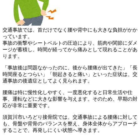
交通事故では、首だけでなく腰や背中にも大きな負担がかか
ってい
ます。
事故の衝撃やシートベルトの圧迫により、筋肉や関節にダメ
ージが
蓄積し、時間が経ってから痛みとして現れることがあ
ります。
「事故後は問題なかったのに、後から腰痛が出てきた」「長
時間座
るとつらい」「朝起きると痛い」といった症状は、交
通事故の後遺
症としてよく見られます。
腰痛は特に慢性化しやすく、一度悪化すると日常生活や仕
事、運転
などに大きな影響を与えます。そのため、早期の対
応が非常に重要
です。
須賀川市いろどり接骨院では、交通事故による腰痛に対して
も、骨
盤や背骨のバランスを整え、身体全体からアプローチ
することで、
再発しにくい状態へ導きます。