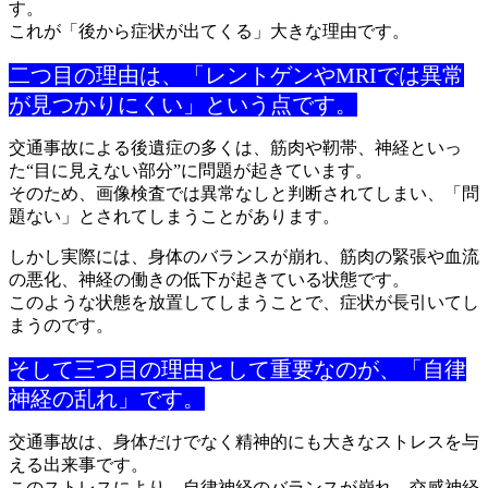
す。
これが「後から症状が出てくる」大きな理由です。
二つ目の理由は、「レントゲンやMRIでは異常
が見つかりにくい
」という点です。
交通事故による後遺症の多くは、筋肉や靭帯、神経といっ
た“目に
見えない部分”に問題が起きています。
そのため、画像検査では異常なしと判断されてしまい、「問
題ない
」とされてしまうことがあります。
しかし実際には、身体のバランスが崩れ、筋肉の緊張や血流
の悪化
、神経の働きの低下が起きている状態です。
このような状態を放置してしまうことで、症状が長引いてし
まうの
です。
そして三つ目の理由として重要なのが、「自律
神経の乱れ」です。
交通事故は、身体だけでなく精神的にも大きなストレスを与
える出
来事です。
このストレスにより、自律神経のバランスが崩れ、交感神経