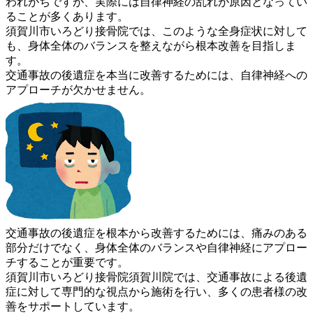
われが
ちですが、実際には自律神経の乱れが原因となってい
ることが多く
あります。
須賀川市いろどり接骨院では、このような全身症状に対して
も、身
体全体のバランスを整えながら根本改善を目指しま
す。
交通事故の後遺症を本当に改善するためには、自律神経への
アプロ
ーチが欠かせません。
交通事故の後遺症を根本から改善するためには、痛みのある
部分だ
けでなく、身体全体のバランスや自律神経にアプロー
チすることが
重要です。
須賀川市いろどり接骨院須賀川院では、交通事故による後遺
症に対
して専門的な視点から施術を行い、多くの患者様の改
善をサポート
しています。