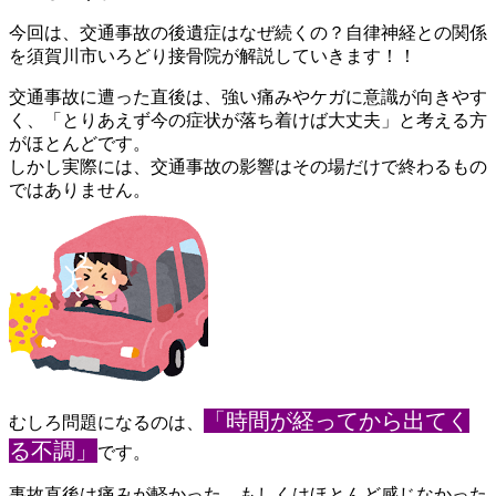
今回は、交通事故の後遺症はなぜ続くの？自律神経との関係
を須賀
川市いろどり接骨院が解説していきます！！
交通事故に遭った直後は、強い痛みやケガに意識が向きやす
く、「
とりあえず今の症状が落ち着けば大丈夫」と考える方
がほとんどで
す。
しかし実際には、交通事故の影響はその場だけで終わるもの
ではあ
りません。
「時間が経ってから出てく
むしろ問題になるのは、
る不調」
です。
事故直後は痛みが軽かった、もしくはほとんど感じなかった