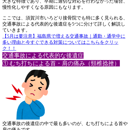
大きな
特徴であり、早期に適切な対応を行わなかった場合、
慢性化しやす
くなる原因にもなります。
ここでは、須賀川市いろどり接骨院でも特に多く見られる、
交通事
故による代表的な後遺症を5つに分けて詳しく解説し
ていきます。
【5月は要注意】福島県で増える交通事故｜通勤・通学中に
多い理由と今すぐできる対策についてはこちらをクリッ
ク！！
交通事
故による代表的な後遺症
① むち打ちによる首・肩の痛み（頸椎捻挫）
交通事故の後遺症の中で最も多いのが、むち打ちによる首や
肩の痛
みです。