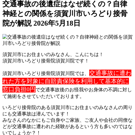
交通事故の後遺症はなぜ続くの？自律
神経との関係を須賀川市いろどり接骨
院が解説
2026年5月18日
須賀川市にお住まいのみなさん、こんにちは！
須賀川市いろどり接骨院須賀川院です！
交通事故に遭わ
須賀川市いろどり接骨院須賀川院では、
れた方を対
象に自賠責保険を利用して基本的に
窓口負担0円
で交通事故後のお
怪我やお身体の不調に対し
て施術をさせていただいております。
いろどり接骨院のある須賀川市にお住まいのみなさんの周り
にも交
通事故は潜んでいます！
みなさんのなかにもご自身やご家族、ご友人や会社の同僚な
どが交
通事故に遭われた経験があるという方も多いのではな
いでしょうか
？！