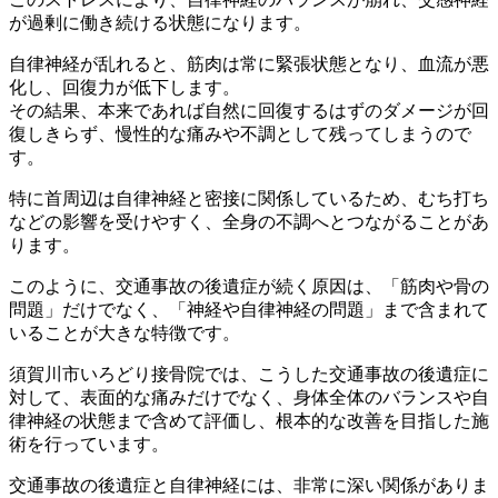
が過剰
に働き続ける状態になります。
自律神経が乱れると、筋肉は常に緊張状態となり、血流が悪
化し、
回復力が低下します。
その結果、本来であれば自然に回復するはずのダメージが回
復しき
らず、慢性的な痛みや不調として残ってしまうので
す。
特に首周辺は自律神経と密接に関係しているため、むち打ち
などの
影響を受けやすく、全身の不調へとつながることがあ
ります。
このように、交通事故の後遺症が続く原因は、「筋肉や骨の
問題」
だけでなく、「神経や自律神経の問題」まで含まれて
いることが大
きな特徴です。
須賀川市いろどり接骨院では、こうした交通事故の後遺症に
対して
、表面的な痛みだけでなく、身体全体のバランスや自
律神経の状態
まで含めて評価し、根本的な改善を目指した施
術を行っています。
交通事故の後遺症と自律神経には、非常に深い関係がありま