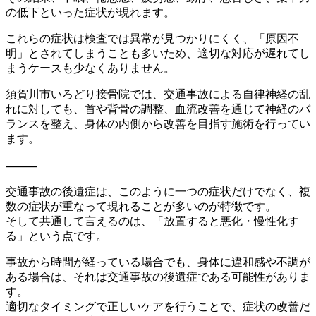
の低下
といった症状が現れます。
これらの症状は検査では異常が見つかりにくく、「原因不
明」とさ
れてしまうことも多いため、適切な対応が遅れてし
まうケースも少
なくありません。
須賀川市いろどり接骨院では、交通事故による自律神経の乱
れに対
しても、首や背骨の調整、血流改善を通じて神経のバ
ランスを整え
、身体の内側から改善を目指す施術を行ってい
ます。
⸻
交通事故の後遺症は、このように一つの症状だけでなく、複
数の症
状が重なって現れることが多いのが特徴です。
そして共通して言えるのは、「放置すると悪化・慢性化す
る」とい
う点です。
事故から時間が経っている場合でも、身体に違和感や不調が
ある場
合は、それは交通事故の後遺症である可能性がありま
す。
適切なタイミングで正しいケアを行うことで、症状の改善だ