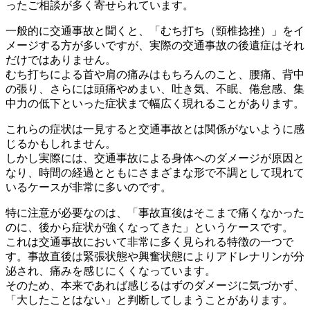
ったご相談が多く寄せられています。
一般的に交通事故と聞くと、「むち打ち（頸椎捻挫）」をイ
メージ
する方が多いですが、実際の交通事故の後遺症はそれ
だけではあり
ません。
むち打ちによる首や肩の痛みはもちろんのこと、腰痛、背中
の張り
、さらには頭痛やめまい、吐き気、不眠、倦怠感、集
中力の低下と
いった症状まで幅広く現れることがあります。
これらの症状は一見すると交通事故とは関係がないように感
じるか
もしれません。
しかし実際には、交通事故による身体へのダメージが原因と
なり、
時間の経過とともにさまざまな形で不調として現れて
いるケースが
非常に多いのです。
特に注意が必要なのは、「事故直後はそこまで痛くなかった
のに、
後から症状が強くなってきた」というケースです。
これは交通事故において非常に多く見られる特徴の一つで
す。事故
直後は緊張状態や興奮状態によりアドレナリンが分
泌され、痛みを
感じにくくなっています。
そのため、本来であれば感じるはずのダメージに気づかず、
「大し
たことはない」と判断してしまうことがあります。