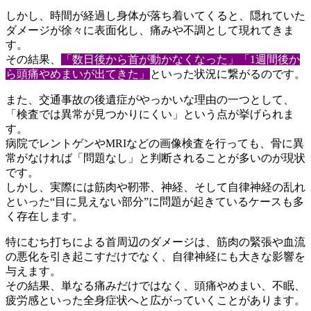
しかし、時間が経過し身体が落ち着いてくると、隠れていた
ダメー
ジが徐々に表面化し、痛みや不調として現れてきま
す。
その結果、
「数日後から首が動かなくなった」「1週間後か
ら頭痛
やめまいが出てきた」
といった状況に繋がるのです。
また、交通事故の後遺症がやっかいな理由の一つとして、
「検査で
は異常が見つかりにくい」という点が挙げられま
す。
病院でレントゲンやMRIなどの画像検査を行っても、骨に異
常が
なければ「問題なし」と判断されることが多いのが現状
です。
しかし、実際には筋肉や靭帯、神経、そして自律神経の乱れ
といっ
た“目に見えない部分”に問題が起きているケースも多
く存在しま
す。
特にむち打ちによる首周辺のダメージは、筋肉の緊張や血流
の悪化
を引き起こすだけでなく、自律神経にも大きな影響を
与えます。
その結果、単なる痛みだけではなく、頭痛やめまい、不眠、
疲労感
といった全身症状へと広がっていくことがあります。