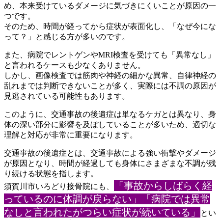
め、本来受けて
いるダメージに気づきにくいことが原因の一
つです。
そのため、時間が経ってから症状が表面化し、「なぜ今にな
って？
」と感じる方が多いのです。
また、病院でレントゲンやMRI検査を受けても「異常なし」
と言
われるケースも少なくありません。
しかし、画像検査では筋肉や神経の細かな異常、自律神経の
乱れま
では判断できないことが多く、実際には不調の原因が
見逃されてい
る可能性もあります。
このように、交通事故の後遺症は単なるケガとは異なり、身
体の深
い部分に影響を及ぼしていることが多いため、適切な
理解と対応が
非常に重要になります。
交通事故の後遺症とは、交通事故による強い衝撃やダメージ
が原因
となり、時間が経過しても身体にさまざまな不調が残
り続ける状態
を指します。
「事故からしばらく経
須賀川市いろどり接骨院にも、
っているのに
体調が戻らない」「病院では異常
なしと言われたがつらい症状が続
いている」
とい