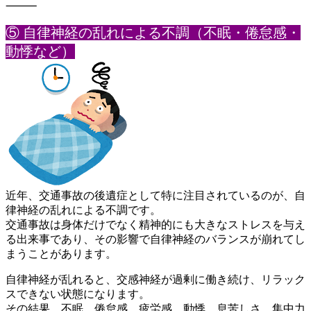
⸻
⑤ 自律神経の乱れによる不調（不眠・倦怠感・
動悸など）
近年、交通事故の後遺症として特に注目されているのが、自
律神経
の乱れによる不調です。
交通事故は身体だけでなく精神的にも大きなストレスを与え
る出来
事であり、その影響で自律神経のバランスが崩れてし
まうことがあ
ります。
自律神経が乱れると、交感神経が過剰に働き続け、リラック
スでき
ない状態になります。
その結果、不眠、倦怠感、疲労感、動悸、息苦しさ、集中力