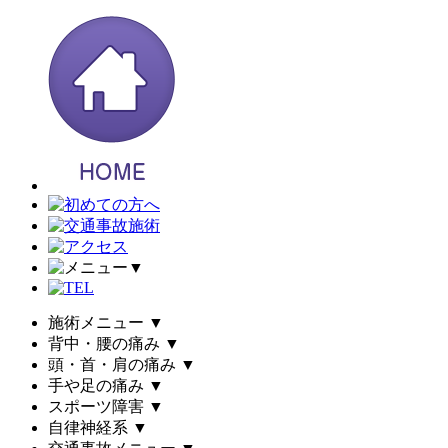
▼
施術メニュー
▼
背中・腰の痛み
▼
頭・首・肩の痛み
▼
手や足の痛み
▼
スポーツ障害
▼
自律神経系
▼