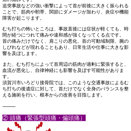
追突事故などの強い衝撃によって首が前後に大きく振られる
ことで
、筋肉や靭帯、関節にダメージが加わり、炎症や機能
障害が起こり
ます。
むち打ちの怖いところは、事故直後には症状が軽くても、時
間が経
つにつれて痛みや違和感が強くなってくる点です。
首の痛みだけでなく、肩こりの悪化、首の可動域制限、腕の
しびれ
などが現れることもあり、日常生活や仕事に大きな影
響を及ぼしま
す。
また、むち打ちによって首周辺の筋肉が過剰に緊張すると、
血流が
悪化し、自律神経にも影響を及ぼす可能性がありま
す。
須賀川市いろどり接骨院では、このような交通事故によるむ
ち打ち
の後遺症に対して、首だけでなく全身のバランスを整
える施術を行
い、根本からの改善を目指します。
⸻
② 頭痛（緊張型頭痛・偏頭痛）