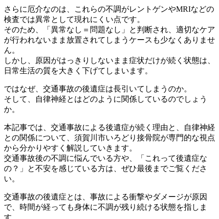
さらに厄介なのは、これらの不調がレントゲンやMRIなどの
検査
では異常として現れにくい点です。
そのため、「異常なし＝問題なし」と判断され、適切なケア
が行わ
れないまま放置されてしまうケースも少なくありませ
ん。
しかし、原因がはっきりしないまま症状だけが続く状態は、
日常生
活の質を大きく下げてしまいます。
ではなぜ、交通事故の後遺症は長引いてしまうのか。
そして、自律神経とはどのように関係しているのでしょう
か。
本記事では、交通事故による後遺症が続く理由と、自律神経
との関
係について、須賀川市いろどり接骨院が専門的な視点
から分かりや
すく解説していきます。
交通事故後の不調に悩んでいる方や、「これって後遺症な
の？」と
不安を感じている方は、ぜひ最後までご覧くださ
い。
交通事故の後遺症とは、事故による衝撃やダメージが原因
で、時間
が経っても身体に不調が残り続ける状態を指しま
す。