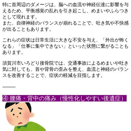
特に首周辺のダメージは、脳への血流や神経伝達に影響を与
えるた
め、平衡感覚の乱れを引き起こし、
めまいやふらつき
として現れます。
また、自律神経のバランスが崩れることで、吐き気や不快感
が出る
こともあります。
これらの症状は日常生活に大きな不安を与え、「外出が怖く
なる」
「仕事に集中できない」といった状態に繋がることも
あります。
須賀川市いろどり接骨院では、交通事故によるめまいや吐き
気に対
しても、首や背骨の歪みを整え、
血流と神経のバラン
スを改善することで、症状の軽減を目指します
。
⸻
④ 腰痛・背中の痛み（慢性化しやすい後遺症）