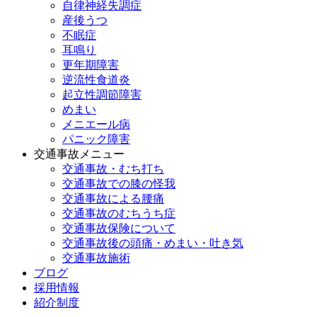
自律神経失調症
産後うつ
不眠症
耳鳴り
更年期障害
逆流性食道炎
起立性調節障害
めまい
メニエール病
パニック障害
交通事故メニュー
交通事故・むち打ち
交通事故での膝の怪我
交通事故による腰痛
交通事故のむちうち症
交通事故保険について
交通事故後の頭痛・めまい・吐き気
交通事故施術
ブログ
採用情報
紹介制度