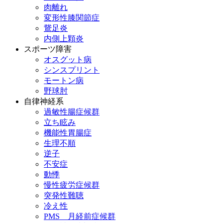
肉離れ
変形性膝関節症
鵞足炎
内側上顆炎
スポーツ障害
オスグット病
シンスプリント
モートン病
野球肘
自律神経系
過敏性腸症候群
立ち眩み
機能性胃腸症
生理不順
逆子
不安症
動悸
慢性疲労症候群
突発性難聴
冷え性
PMS 月経前症候群