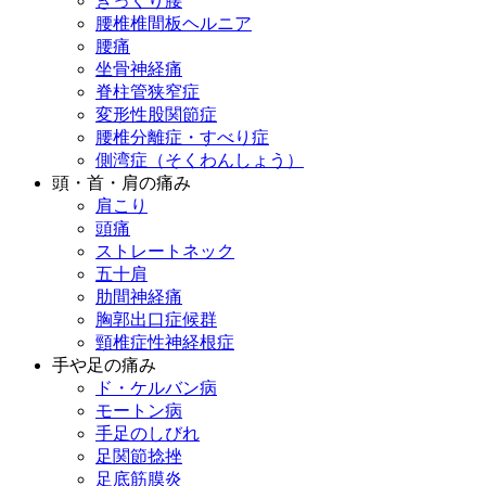
ぎっくり腰
腰椎椎間板ヘルニア
腰痛
坐骨神経痛
脊柱管狭窄症
変形性股関節症
腰椎分離症・すべり症
側湾症（そくわんしょう）
頭・首・肩の痛み
肩こり
頭痛
ストレートネック
五十肩
肋間神経痛
胸郭出口症候群
頸椎症性神経根症
手や足の痛み
ド・ケルバン病
モートン病
手足のしびれ
足関節捻挫
足底筋膜炎