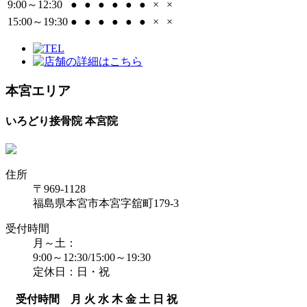
9:00～12:30
●
●
●
●
●
●
×
×
15:00～19:30
●
●
●
●
●
●
×
×
本宮エリア
いろどり接骨院 本宮院
住所
〒969-1128
福島県本宮市本宮字舘町179-3
受付時間
月～土：
9:00～12:30/15:00～19:30
定休日：日・祝
受付時間
月
火
水
木
金
土
日
祝