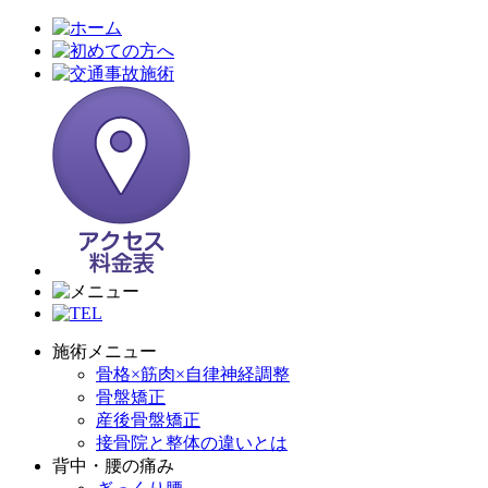
施術メニュー
骨格×筋肉×自律神経調整
骨盤矯正
産後骨盤矯正
接骨院と整体の違いとは
背中・腰の痛み