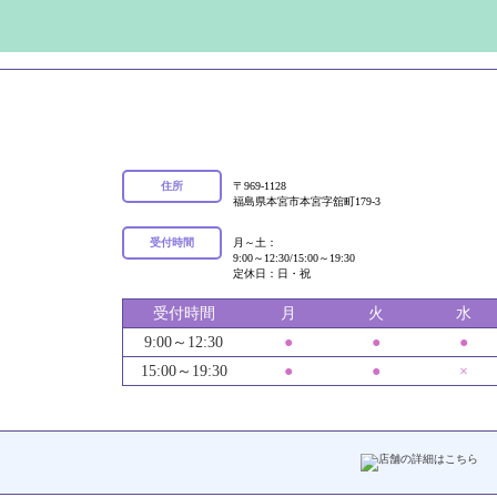
住所
〒969-1128
福島県本宮市本宮字舘町179-3
受付時間
月～土：
9:00～12:30/15:00～19:30
定休日：日・祝
受付時間
月
火
水
9:00～12:30
●
●
●
15:00～19:30
●
●
×