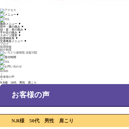
▼
施術メニュー
▼
背中・腰の痛み
▼
頭・首・肩の痛み
▼
手や足の痛み
▼
スポーツ障害
▼
自律神経系
▼
交通事故メニュー
▼
ブログ
採用情報
紹介制度
HOME
>
患者様の声
>
N.R様 50代 男性 肩こり
お客様の声
N.R様 50代 男性 肩こり