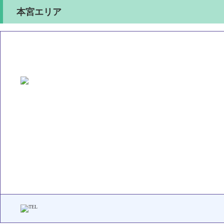
本宮エリア
いろどり接骨院 本宮院