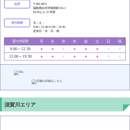
住所
〒961-0971
福島県白河市昭和町155-1
ES10ビル 1C号室
受付時間
月～土：
9:00～12:30/15:00～19:30
定休日：水・日・祝
受付時間
月
火
水
木
金
土
日
祝
9:00～12:30
●
●
×
●
●
●
×
×
15:00～19:30
●
●
×
●
●
●
×
×
須賀川エリア
いろどり接骨院 須賀川院