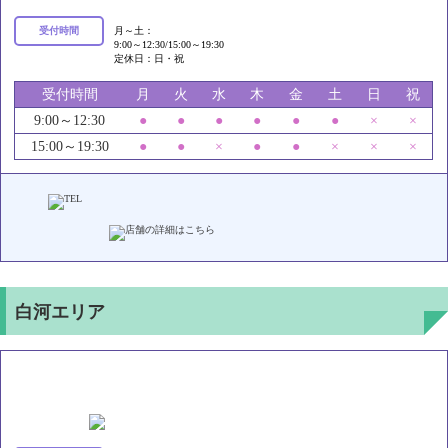
受付時間
月～土：
9:00～12:30/15:00～19:30
定休日：日・祝
受付時間
月
火
水
木
金
土
日
祝
9:00～12:30
●
●
●
●
●
●
×
×
15:00～19:30
●
●
×
●
●
×
×
×
白河エリア
いろどり接骨院 白河院