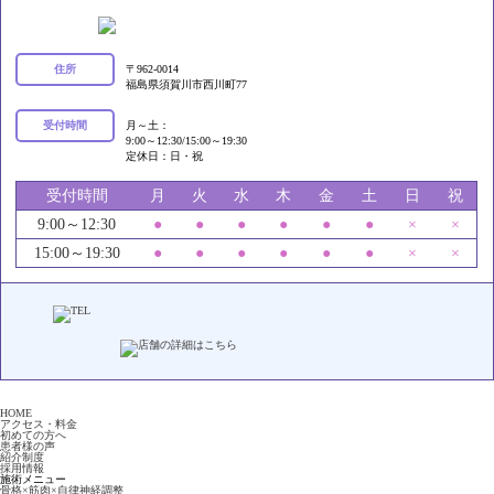
住所
〒962-0014
福島県須賀川市西川町77
受付時間
月～土：
9:00～12:30/15:00～19:30
定休日：日・祝
受付時間
月
火
水
木
金
土
日
祝
9:00～12:30
●
●
●
●
●
●
×
×
15:00～19:30
●
●
●
●
●
●
×
×
HOME
アクセス・料金
初めての方へ
患者様の声
紹介制度
採用情報
施術メニュー
骨格×筋肉×自律神経調整