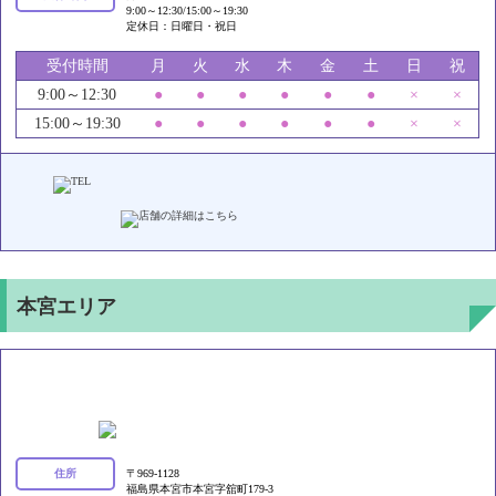
9:00～12:30/15:00～19:30
定休日：日曜日・祝日
受付時間
月
火
水
木
金
土
日
祝
9:00～12:30
●
●
●
●
●
●
×
×
15:00～19:30
●
●
●
●
●
●
×
×
本宮エリア
いろどり接骨院 本宮院
住所
〒969-1128
福島県本宮市本宮字舘町179-3