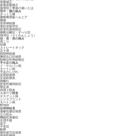
骨盤矯正
産後骨盤矯正
接骨院と整体の違いとは
背中・腰の痛み
ぎっくり腰
腰椎椎間板ヘルニア
腰痛
坐骨神経痛
脊柱管狭窄症
変形性股関節症
腰椎分離症・すべり症
側湾症（そくわんしょう）
頭・首・肩の痛み
肩こり
頭痛
ストレートネック
五十肩
肋間神経痛
胸郭出口症候群
頸椎症性神経根症
手や足の痛み
ド・ケルバン病
モートン病
手足のしびれ
足関節捻挫
足底筋膜炎
肉離れ
変形性膝関節症
鵞足炎
内側上顆炎
スポーツ障害
オスグット病
シンスプリント
モートン病
野球肘
自律神経系
過敏性腸症候群
立ち眩み
機能性胃腸症
生理不順
逆子
不安症
動悸
慢性疲労症候群
突発性難聴