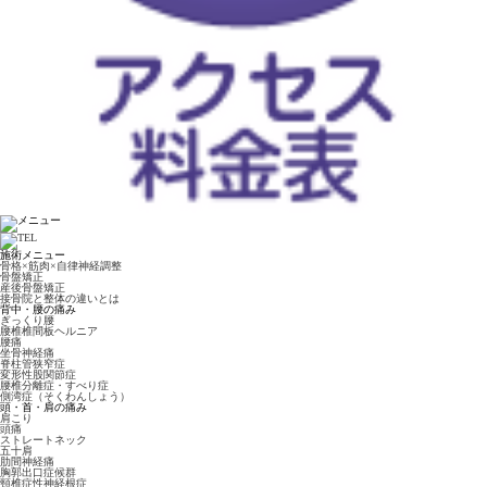
施術メニュー
骨格×筋肉×自律神経調整
骨盤矯正
産後骨盤矯正
接骨院と整体の違いとは
背中・腰の痛み
ぎっくり腰
腰椎椎間板ヘルニア
腰痛
坐骨神経痛
脊柱管狭窄症
変形性股関節症
腰椎分離症・すべり症
側湾症（そくわんしょう）
頭・首・肩の痛み
肩こり
頭痛
ストレートネック
五十肩
肋間神経痛
胸郭出口症候群
頸椎症性神経根症