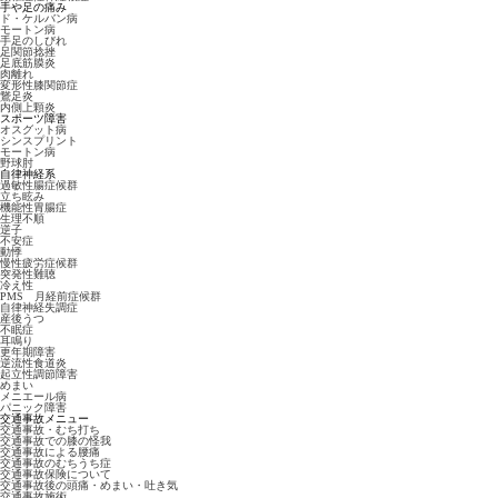
手や足の痛み
ド・ケルバン病
モートン病
手足のしびれ
足関節捻挫
足底筋膜炎
肉離れ
変形性膝関節症
鵞足炎
内側上顆炎
スポーツ障害
オスグット病
シンスプリント
モートン病
野球肘
自律神経系
過敏性腸症候群
立ち眩み
機能性胃腸症
生理不順
逆子
不安症
動悸
慢性疲労症候群
突発性難聴
冷え性
PMS 月経前症候群
自律神経失調症
産後うつ
不眠症
耳鳴り
更年期障害
逆流性食道炎
起立性調節障害
めまい
メニエール病
パニック障害
交通事故メニュー
交通事故・むち打ち
交通事故での膝の怪我
交通事故による腰痛
交通事故のむちうち症
交通事故保険について
交通事故後の頭痛・めまい・吐き気
交通事故施術