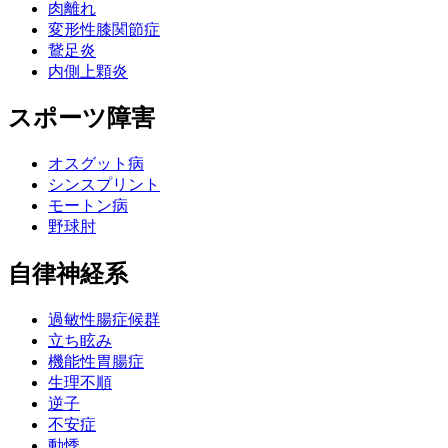
肉離れ
変形性膝関節症
鵞足炎
内側上顆炎
スポーツ障害
オスグット病
シンスプリント
モートン病
野球肘
自律神経系
過敏性腸症候群
立ち眩み
機能性胃腸症
生理不順
逆子
不安症
動悸