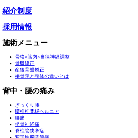
紹介制度
採用情報
施術メニュー
骨格×筋肉×自律神経調整
骨盤矯正
産後骨盤矯正
接骨院と整体の違いとは
背中・腰の痛み
ぎっくり腰
腰椎椎間板ヘルニア
腰痛
坐骨神経痛
脊柱管狭窄症
変形性股関節症