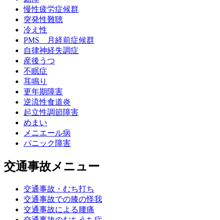
慢性疲労症候群
突発性難聴
冷え性
PMS 月経前症候群
自律神経失調症
産後うつ
不眠症
耳鳴り
更年期障害
逆流性食道炎
起立性調節障害
めまい
メニエール病
パニック障害
交通事故メニュー
交通事故・むち打ち
交通事故での膝の怪我
交通事故による腰痛
交通事故のむちうち症