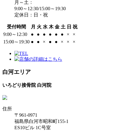
月～土：
9:00～12:30/15:00～19:30
定休日：日・祝
受付時間
月
火
水
木
金
土
日
祝
9:00～12:30
●
●
●
●
●
●
×
×
15:00～19:30
●
●
×
●
●
×
×
×
白河エリア
いろどり接骨院 白河院
住所
〒961-0971
福島県白河市昭和町155-1
ES10ビル 1C号室