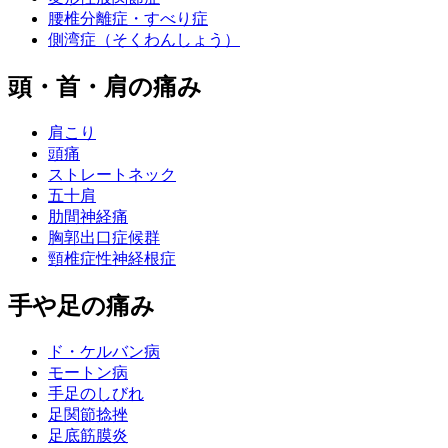
腰椎分離症・すべり症
側湾症（そくわんしょう）
頭・首・肩の痛み
肩こり
頭痛
ストレートネック
五十肩
肋間神経痛
胸郭出口症候群
頸椎症性神経根症
手や足の痛み
ド・ケルバン病
モートン病
手足のしびれ
足関節捻挫
足底筋膜炎