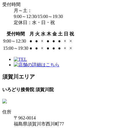
受付時間
月～土：
9:00～12:30/15:00～19:30
定休日：水・日・祝
受付時間
月
火
水
木
金
土
日
祝
9:00～12:30
●
●
×
●
●
●
×
×
15:00～19:30
●
●
×
●
●
●
×
×
須賀川エリア
いろどり接骨院 須賀川院
住所
〒962-0014
福島県須賀川市西川町77