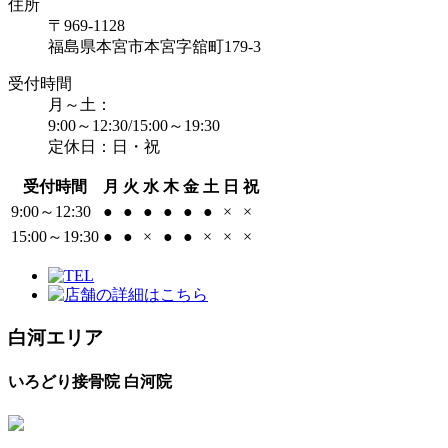
住所
〒969-1128
福島県本宮市本宮字舘町179-3
受付時間
月～土：
9:00～12:30/15:00～19:30
定休日：日・祝
受付時間
月
火
水
木
金
土
日
祝
9:00～12:30
●
●
●
●
●
●
×
×
15:00～19:30
●
●
×
●
●
×
×
×
白河エリア
いろどり接骨院 白河院