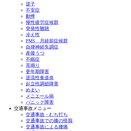
逆子
不安症
動悸
慢性疲労症候群
突発性難聴
冷え性
PMS 月経前症候群
自律神経失調症
産後うつ
不眠症
耳鳴り
更年期障害
逆流性食道炎
起立性調節障害
めまい
メニエール病
パニック障害
交通事故メニュー
交通事故・むち打ち
交通事故での膝の怪我
交通事故による腰痛