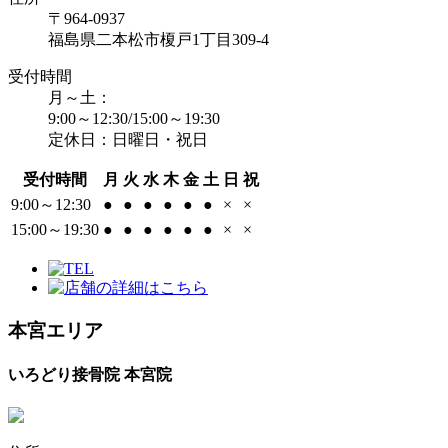
〒964-0937
福島県二本松市榎戸1丁目309-4
受付時間
月～土：
9:00～12:30/15:00～19:30
定休日：日曜日・祝日
受付時間
月
火
水
木
金
土
日
祝
9:00～12:30
●
●
●
●
●
●
×
×
15:00～19:30
●
●
●
●
●
●
×
×
本宮エリア
いろどり接骨院 本宮院