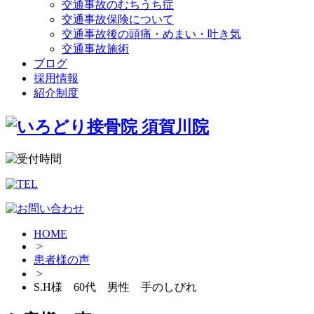
交通事故のむちうち症
交通事故保険について
交通事故後の頭痛・めまい・吐き気
交通事故施術
ブログ
採用情報
紹介制度
HOME
>
患者様の声
>
S.H様 60代 男性 手のしびれ