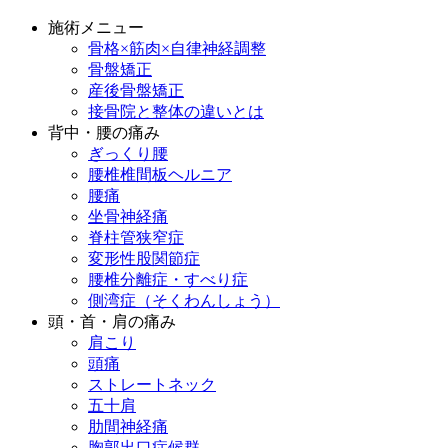
施術メニュー
骨格×筋肉×自律神経調整
骨盤矯正
産後骨盤矯正
接骨院と整体の違いとは
背中・腰の痛み
ぎっくり腰
腰椎椎間板ヘルニア
腰痛
坐骨神経痛
脊柱管狭窄症
変形性股関節症
腰椎分離症・すべり症
側湾症（そくわんしょう）
頭・首・肩の痛み
肩こり
頭痛
ストレートネック
五十肩
肋間神経痛
胸郭出口症候群