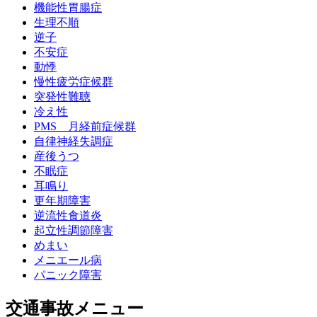
機能性胃腸症
生理不順
逆子
不安症
動悸
慢性疲労症候群
突発性難聴
冷え性
PMS 月経前症候群
自律神経失調症
産後うつ
不眠症
耳鳴り
更年期障害
逆流性食道炎
起立性調節障害
めまい
メニエール病
パニック障害
交通事故メニュー