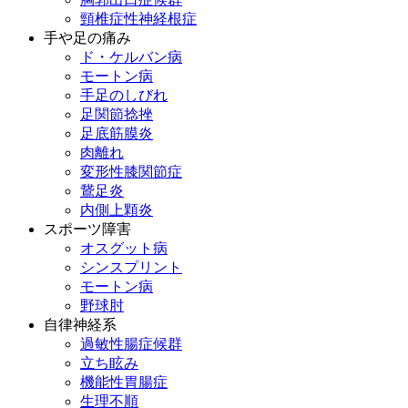
頸椎症性神経根症
手や足の痛み
ド・ケルバン病
モートン病
手足のしびれ
足関節捻挫
足底筋膜炎
肉離れ
変形性膝関節症
鵞足炎
内側上顆炎
スポーツ障害
オスグット病
シンスプリント
モートン病
野球肘
自律神経系
過敏性腸症候群
立ち眩み
機能性胃腸症
生理不順