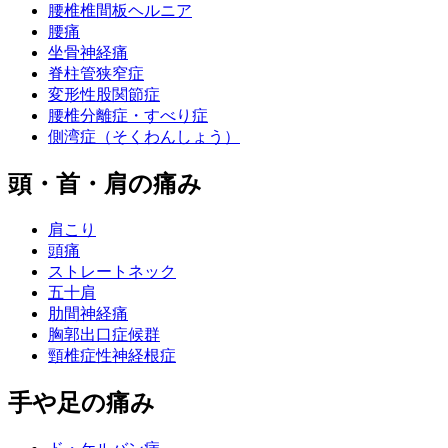
腰椎椎間板ヘルニア
腰痛
坐骨神経痛
脊柱管狭窄症
変形性股関節症
腰椎分離症・すべり症
側湾症（そくわんしょう）
頭・首・肩の痛み
肩こり
頭痛
ストレートネック
五十肩
肋間神経痛
胸郭出口症候群
頸椎症性神経根症
手や足の痛み