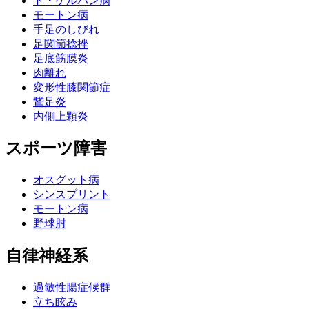
ド・ケルバン病
モートン病
手足のしびれ
足関節捻挫
足底筋膜炎
肉離れ
変形性膝関節症
鵞足炎
内側上顆炎
スポーツ障害
オスグット病
シンスプリント
モートン病
野球肘
自律神経系
過敏性腸症候群
立ち眩み