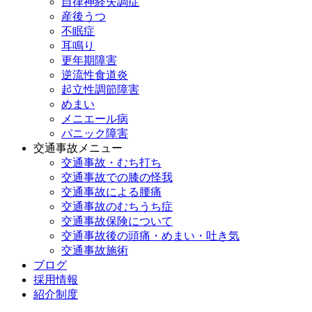
自律神経失調症
産後うつ
不眠症
耳鳴り
更年期障害
逆流性食道炎
起立性調節障害
めまい
メニエール病
パニック障害
交通事故メニュー
交通事故・むち打ち
交通事故での膝の怪我
交通事故による腰痛
交通事故のむちうち症
交通事故保険について
交通事故後の頭痛・めまい・吐き気
交通事故施術
ブログ
採用情報
紹介制度