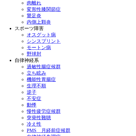
肉離れ
変形性膝関節症
鵞足炎
内側上顆炎
スポーツ障害
オスグット病
シンスプリント
モートン病
野球肘
自律神経系
過敏性腸症候群
立ち眩み
機能性胃腸症
生理不順
逆子
不安症
動悸
慢性疲労症候群
突発性難聴
冷え性
PMS 月経前症候群