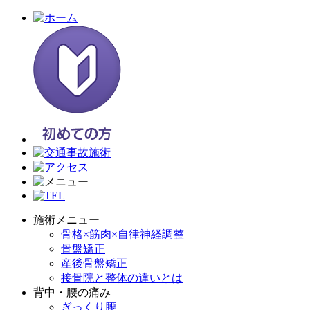
施術メニュー
骨格×筋肉×自律神経調整
骨盤矯正
産後骨盤矯正
接骨院と整体の違いとは
背中・腰の痛み
ぎっくり腰