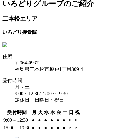
いろどりグループのご紹介
二本松エリア
いろどり接骨院
住所
〒964-0937
福島県二本松市榎戸1丁目309-4
受付時間
月～土：
9:00～12:30/15:00～19:30
定休日：日曜日・祝日
受付時間
月
火
水
木
金
土
日
祝
9:00～12:30
●
●
●
●
●
●
×
×
15:00～19:30
●
●
●
●
●
●
×
×