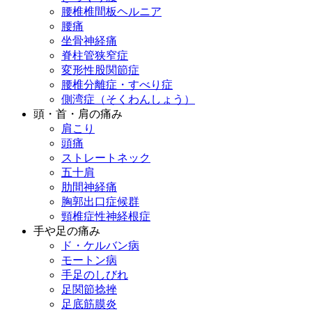
腰椎椎間板ヘルニア
腰痛
坐骨神経痛
脊柱管狭窄症
変形性股関節症
腰椎分離症・すべり症
側湾症（そくわんしょう）
頭・首・肩の痛み
肩こり
頭痛
ストレートネック
五十肩
肋間神経痛
胸郭出口症候群
頸椎症性神経根症
手や足の痛み
ド・ケルバン病
モートン病
手足のしびれ
足関節捻挫
足底筋膜炎