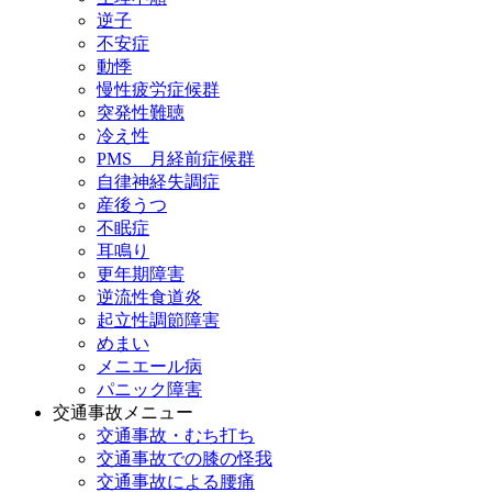
逆子
不安症
動悸
慢性疲労症候群
突発性難聴
冷え性
PMS 月経前症候群
自律神経失調症
産後うつ
不眠症
耳鳴り
更年期障害
逆流性食道炎
起立性調節障害
めまい
メニエール病
パニック障害
交通事故メニュー
交通事故・むち打ち
交通事故での膝の怪我
交通事故による腰痛