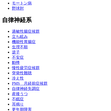
モートン病
野球肘
自律神経系
過敏性腸症候群
立ち眩み
機能性胃腸症
生理不順
逆子
不安症
動悸
慢性疲労症候群
突発性難聴
冷え性
PMS 月経前症候群
自律神経失調症
産後うつ
不眠症
耳鳴り
更年期障害