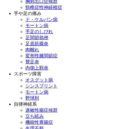
胸郭出口症候群
頸椎症性神経根症
手や足の痛み
ド・ケルバン病
モートン病
手足のしびれ
足関節捻挫
足底筋膜炎
肉離れ
変形性膝関節症
鵞足炎
内側上顆炎
スポーツ障害
オスグット病
シンスプリント
モートン病
野球肘
自律神経系
過敏性腸症候群
立ち眩み
機能性胃腸症
生理不順