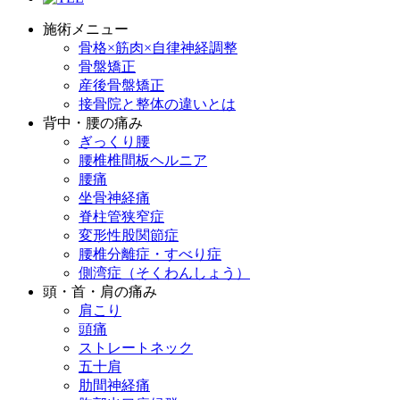
施術メニュー
骨格×筋肉×自律神経調整
骨盤矯正
産後骨盤矯正
接骨院と整体の違いとは
背中・腰の痛み
ぎっくり腰
腰椎椎間板ヘルニア
腰痛
坐骨神経痛
脊柱管狭窄症
変形性股関節症
腰椎分離症・すべり症
側湾症（そくわんしょう）
頭・首・肩の痛み
肩こり
頭痛
ストレートネック
五十肩
肋間神経痛