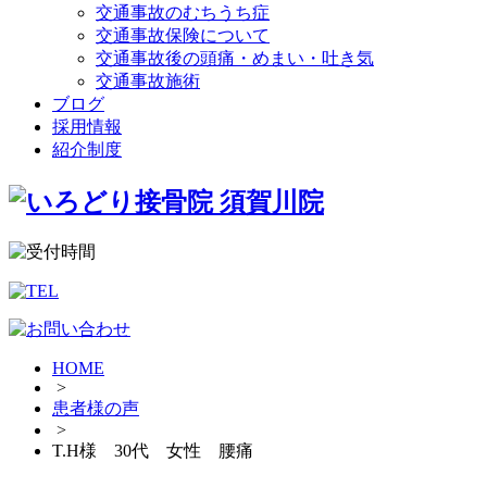
交通事故のむちうち症
交通事故保険について
交通事故後の頭痛・めまい・吐き気
交通事故施術
ブログ
採用情報
紹介制度
HOME
>
患者様の声
>
T.H様 30代 女性 腰痛