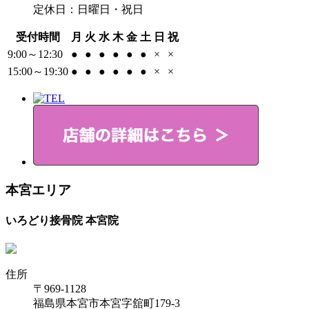
定休日：日曜日・祝日
受付時間
月
火
水
木
金
土
日
祝
9:00～12:30
●
●
●
●
●
●
×
×
15:00～19:30
●
●
●
●
●
●
×
×
本宮エリア
いろどり接骨院 本宮院
住所
〒969-1128
福島県本宮市本宮字舘町179-3