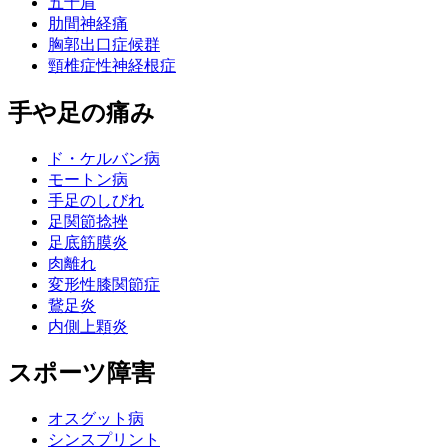
五十肩
肋間神経痛
胸郭出口症候群
頸椎症性神経根症
手や足の痛み
ド・ケルバン病
モートン病
手足のしびれ
足関節捻挫
足底筋膜炎
肉離れ
変形性膝関節症
鵞足炎
内側上顆炎
スポーツ障害
オスグット病
シンスプリント