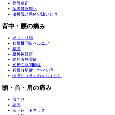
骨盤矯正
産後骨盤矯正
接骨院と整体の違いとは
背中・腰の痛み
ぎっくり腰
腰椎椎間板ヘルニア
腰痛
坐骨神経痛
脊柱管狭窄症
変形性股関節症
腰椎分離症・すべり症
側湾症（そくわんしょう）
頭・首・肩の痛み
肩こり
頭痛
ストレートネック