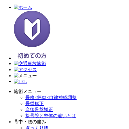
施術メニュー
骨格×筋肉×自律神経調整
骨盤矯正
産後骨盤矯正
接骨院と整体の違いとは
背中・腰の痛み
ぎっくり腰