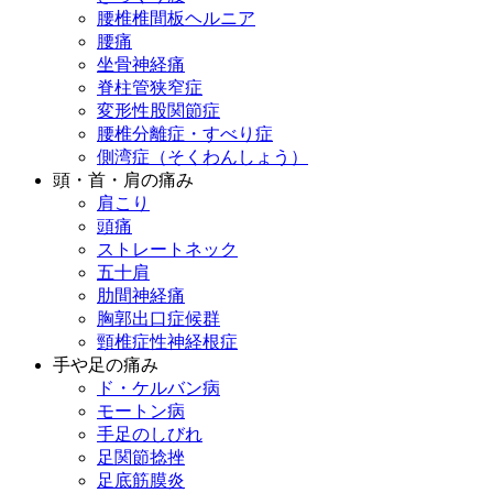
腰椎椎間板ヘルニア
腰痛
坐骨神経痛
脊柱管狭窄症
変形性股関節症
腰椎分離症・すべり症
側湾症（そくわんしょう）
頭・首・肩の痛み
肩こり
頭痛
ストレートネック
五十肩
肋間神経痛
胸郭出口症候群
頸椎症性神経根症
手や足の痛み
ド・ケルバン病
モートン病
手足のしびれ
足関節捻挫
足底筋膜炎