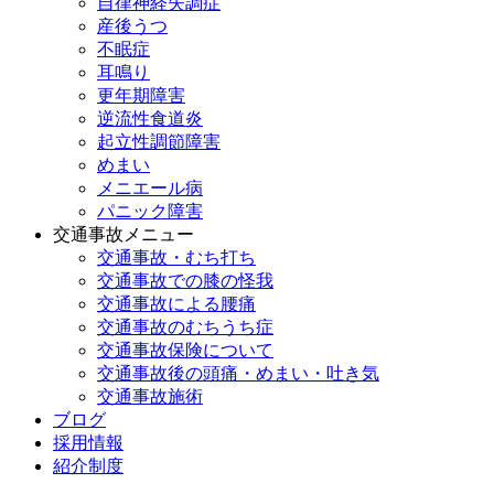
自律神経失調症
産後うつ
不眠症
耳鳴り
更年期障害
逆流性食道炎
起立性調節障害
めまい
メニエール病
パニック障害
交通事故メニュー
交通事故・むち打ち
交通事故での膝の怪我
交通事故による腰痛
交通事故のむちうち症
交通事故保険について
交通事故後の頭痛・めまい・吐き気
交通事故施術
ブログ
採用情報
紹介制度