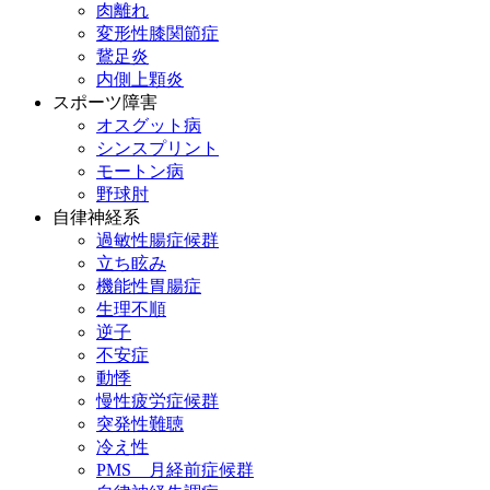
肉離れ
変形性膝関節症
鵞足炎
内側上顆炎
スポーツ障害
オスグット病
シンスプリント
モートン病
野球肘
自律神経系
過敏性腸症候群
立ち眩み
機能性胃腸症
生理不順
逆子
不安症
動悸
慢性疲労症候群
突発性難聴
冷え性
PMS 月経前症候群