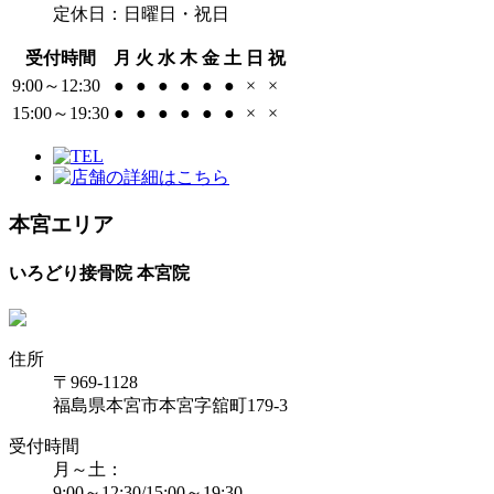
定休日：日曜日・祝日
受付時間
月
火
水
木
金
土
日
祝
9:00～12:30
●
●
●
●
●
●
×
×
15:00～19:30
●
●
●
●
●
●
×
×
本宮エリア
いろどり接骨院 本宮院
住所
〒969-1128
福島県本宮市本宮字舘町179-3
受付時間
月～土：
9:00～12:30/15:00～19:30