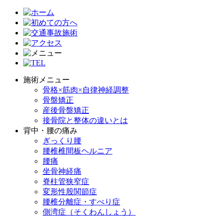
施術メニュー
骨格×筋肉×自律神経調整
骨盤矯正
産後骨盤矯正
接骨院と整体の違いとは
背中・腰の痛み
ぎっくり腰
腰椎椎間板ヘルニア
腰痛
坐骨神経痛
脊柱管狭窄症
変形性股関節症
腰椎分離症・すべり症
側湾症（そくわんしょう）