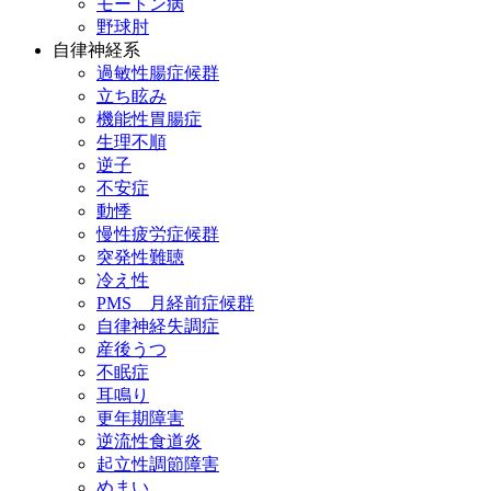
モートン病
野球肘
自律神経系
過敏性腸症候群
立ち眩み
機能性胃腸症
生理不順
逆子
不安症
動悸
慢性疲労症候群
突発性難聴
冷え性
PMS 月経前症候群
自律神経失調症
産後うつ
不眠症
耳鳴り
更年期障害
逆流性食道炎
起立性調節障害
めまい