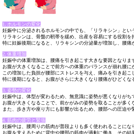
1. ホルモンの変化
妊娠中に分泌されるホルモンの中でも、「リラキシン」とい
リラキシンは、骨盤の靭帯を緩め、出産を容易にする役割を
特に妊娠後期になると、リラキシンの分泌量が増加し、腰痛
2. 体重増加
妊娠中の体重増加は、腰痛を引き起こす大きな要因となりま
お腹が大きくなることで前方への体重のバランスが崩れ腰に
この増加した負担が腰部にストレスを与え、痛みを引き起こ
特に後期になると、お腹がさらに大きくなり腰痛がひどくな
3. 姿勢の変化
妊娠中は、体型が変わるため、無意識に姿勢が悪くなりがち
お腹が大きくなることで、前かがみの姿勢を取ることが多く
また、歩き方や座り方にも影響が出るため、腰部への圧迫や
4. 筋肉の疲労と緊張
妊娠中は、腰周りの筋肉が普段よりも多く使われることにな
お腹を支えるために背中や腰部の筋肉が過剰に働き、その結