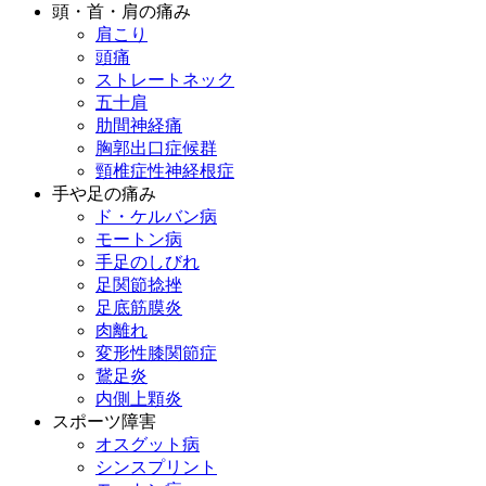
頭・首・肩の痛み
肩こり
頭痛
ストレートネック
五十肩
肋間神経痛
胸郭出口症候群
頸椎症性神経根症
手や足の痛み
ド・ケルバン病
モートン病
手足のしびれ
足関節捻挫
足底筋膜炎
肉離れ
変形性膝関節症
鵞足炎
内側上顆炎
スポーツ障害
オスグット病
シンスプリント