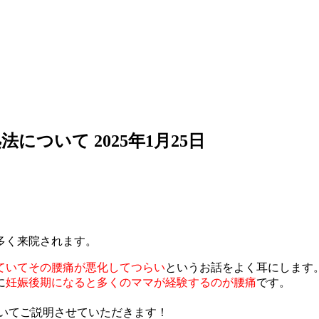
処法について
2025年1月25日
多く来
院されます。
ていて
その腰痛が悪化してつらい
というお話をよく耳にします
に
妊娠
後期になると多くのママが経験するのが腰痛
です。
いてご説明させ
ていただきます！