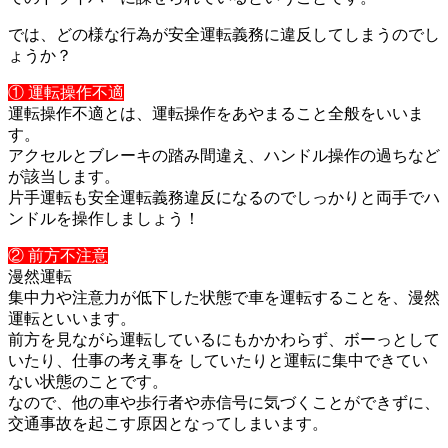
では、どの様な行為が安全運転義務に違反してしまうのでし
ょうか
？
① 運転操作不適
運転操作不適とは、運転操作をあやまること全般をいいま
す。
アクセルとブレーキの踏み間違え、ハンドル操作の過ちなど
が該当
します。
片手運転も安全運転義務違反になるのでしっかりと両手でハ
ンドル
を操作しましょう！
② 前方不注意
漫然運転
集中力や注意力が低下した状態で車を運転することを、漫然
運転と
いいます。
前方を見ながら運転しているにもかかわらず、ボーっとして
いたり
、仕事の考え事を していたりと運転に集中できてい
ない状態のことです。
なので、他の車や歩行者や赤信号に気づくことができずに、
交通事
故を起こす原因となってしまいます。