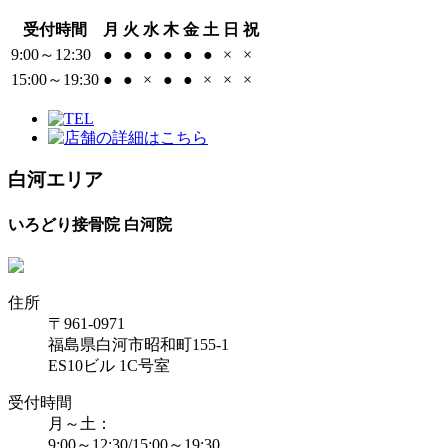
受付時間
月
火
水
木
金
土
日
祝
9:00～12:30
●
●
●
●
●
●
×
×
15:00～19:30
●
●
×
●
●
×
×
×
白河エリア
いろどり接骨院 白河院
住所
〒961-0971
福島県白河市昭和町155-1
ES10ビル 1C号室
受付時間
月～土：
9:00～12:30/15:00～19:30