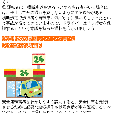
く）
② 運転者は、横断歩道を渡ろうとする歩行者がいる場合に
は、停止し
てその通行を妨げないようにする義務がある
横断歩道で歩行者や自転車に気づかずに轢いてしまったとい
う事故
が増えてきていますので、ドライバーは「歩行者を保
護する」とい
う意識を持った運転を心がけましょう！
交通事故の原因ランキング第1位
安全運転義務違反
安全運転義務をわかりやすく説明すると、安全に車を走行に
させる
ために必要な運転操作や状況判断が車を運転するすべ
てのドライバ
ーに課せられているということです。