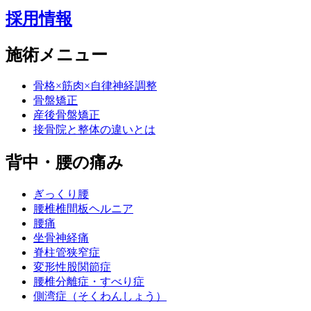
採用情報
施術メニュー
骨格×筋肉×自律神経調整
骨盤矯正
産後骨盤矯正
接骨院と整体の違いとは
背中・腰の痛み
ぎっくり腰
腰椎椎間板ヘルニア
腰痛
坐骨神経痛
脊柱管狭窄症
変形性股関節症
腰椎分離症・すべり症
側湾症（そくわんしょう）