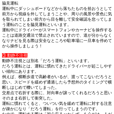
脇見運転
運転中にダッシュボードなどから落ちたものを拾おうとして
前方か
ら視線を外してしまうことや、周りの風景や景色に気
を取られてし
まい前方から目を離して安全確認を怠ってしま
う運転のことを脇見
運転といいます。
運転中にドライバーがスマートフォンやカーナビを操作する
ことは
道路交通法で禁止されていますので、道が分からなく
なりナビを見
る際は安全なところや駐車場に一旦車を停めて
から操作しましょう
！
③ 動静不注視
動静不注視とは別名「だろう運転」といいます。
だろう運転とは、運転に慣れてきたドライバーが起こしやす
い傾向
にあります。
例えば、横断歩道で高齢者がいるが、渡ってこないだろうと
思い、
スピードを緩めず通過したら予想外のタイミングで横
断しはじめて
轢いてしまった。
交差点で右折する際に、対向車が譲ってくれるだろうと思い
そのま
ま右折して衝突した。
運転に慣れてくると、ついつい気を緩めて運転に対する注意
が疎か
になり「だろう運転」を行ってしまうのです。