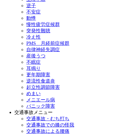
逆子
不安症
動悸
慢性疲労症候群
突発性難聴
冷え性
PMS 月経前症候群
自律神経失調症
産後うつ
不眠症
耳鳴り
更年期障害
逆流性食道炎
起立性調節障害
めまい
メニエール病
パニック障害
交通事故メニュー
交通事故・むち打ち
交通事故での膝の怪我
交通事故による腰痛