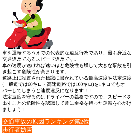
車を運転するうえでの代表的な違反行為であり、最も身近な
交通違
反であるスピード違反です。
車の速度が速ければ速いほど危険性も増して大きな事故を引
き起こ
す危険性が高まります。
道路上に設置された標識に書かれている最高速度や法定速度
(一般
道では60キロ・高速道路では100キロ)を1キロでもオー
バー
してしまうと速度違反になります！！
法定速度を守るのはドライバーの義務ですので、スピードを
出すこ
との危険性を認識して常に余裕を持った運転を心がけ
ましょう！
交通事故の原因ランキング第2位
歩行者妨害