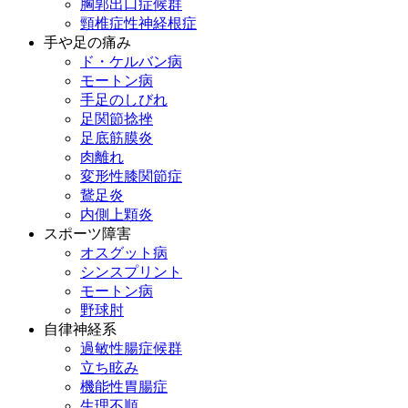
胸郭出口症候群
頸椎症性神経根症
手や足の痛み
ド・ケルバン病
モートン病
手足のしびれ
足関節捻挫
足底筋膜炎
肉離れ
変形性膝関節症
鵞足炎
内側上顆炎
スポーツ障害
オスグット病
シンスプリント
モートン病
野球肘
自律神経系
過敏性腸症候群
立ち眩み
機能性胃腸症
生理不順