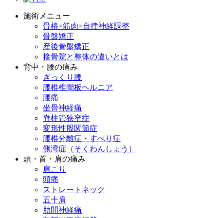
施術メニュー
骨格×筋肉×自律神経調整
骨盤矯正
産後骨盤矯正
接骨院と整体の違いとは
背中・腰の痛み
ぎっくり腰
腰椎椎間板ヘルニア
腰痛
坐骨神経痛
脊柱管狭窄症
変形性股関節症
腰椎分離症・すべり症
側湾症（そくわんしょう）
頭・首・肩の痛み
肩こり
頭痛
ストレートネック
五十肩
肋間神経痛