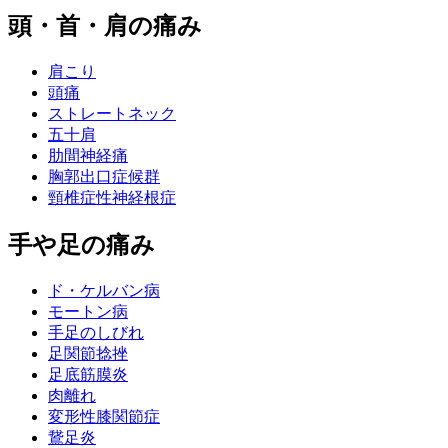
頭・首・肩の痛み
肩こり
頭痛
ストレートネック
五十肩
肋間神経痛
胸郭出口症候群
頸椎症性神経根症
手や足の痛み
ド・ケルバン病
モートン病
手足のしびれ
足関節捻挫
足底筋膜炎
肉離れ
変形性膝関節症
鵞足炎