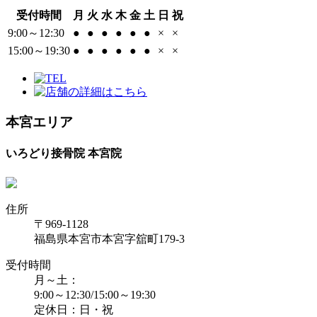
受付時間
月
火
水
木
金
土
日
祝
9:00～12:30
●
●
●
●
●
●
×
×
15:00～19:30
●
●
●
●
●
●
×
×
本宮エリア
いろどり接骨院 本宮院
住所
〒969-1128
福島県本宮市本宮字舘町179-3
受付時間
月～土：
9:00～12:30/15:00～19:30
定休日：日・祝