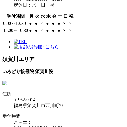
定休日：水・日・祝
受付時間
月
火
水
木
金
土
日
祝
9:00～12:30
●
●
×
●
●
●
×
×
15:00～19:30
●
●
×
●
●
●
×
×
須賀川エリア
いろどり接骨院 須賀川院
住所
〒962-0014
福島県須賀川市西川町77
受付時間
月～土：