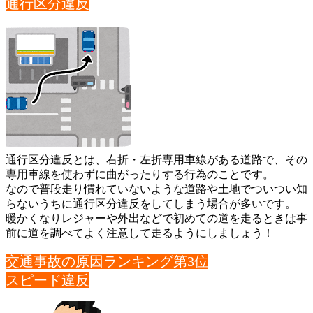
通行区分違反
通行区分違反とは、右折・左折専用車線がある道路で、その
専用車
線を使わずに曲がったりする行為のことです。
なので普段走り慣れていないような道路や土地でついつい知
らない
うちに通行区分違反をしてしまう場合が多いです。
暖かくなりレジャーや外出などで初めての道を走るときは事
前に道
を調べてよく注意して走るようにしましょう！
交通事故の原因ランキング第3位
スピード違反