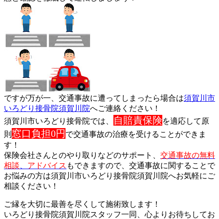
ですが万が一、交通事故に遭ってしまったら場合は
須賀川市
いろど
り接骨院須賀川院
へご連絡ください！
自賠責保険
須賀川市いろどり接骨院では、
を適応して原
窓口負担
0円
則
で交通事故の治療を受けることができま
す！
保険会社さんとのやり取りなどのサポート、
交通事故の無料
相談
、
アドバイス
もできますので、交通事故に関することで
お悩みの方は
須賀川市いろどり接骨院須賀川院へお気軽にご
相談ください！
ご縁を大切に最善を尽くして施術致します！
いろどり接骨院須賀川院スタッフ一同、心よりお待ちしてお