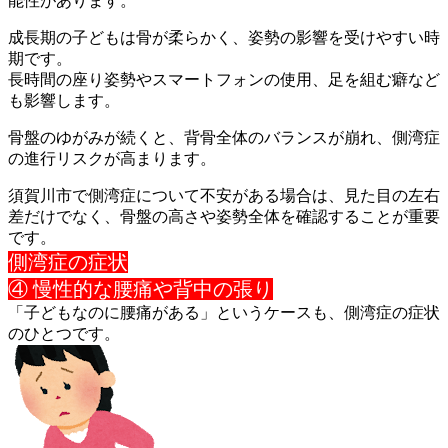
能性があります。
成長期の子どもは骨が柔らかく、姿勢の影響を受けやすい時
期です
。
長時間の座り姿勢やスマートフォンの使用、足を組む癖など
も影響
します。
骨盤のゆがみが続くと、背骨全体のバランスが崩れ、側湾症
の進行
リスクが高まります。
須賀川市で側湾症について不安がある場合は、見た目の左右
差だけ
でなく、骨盤の高さや姿勢全体を確認することが重要
です。
側湾症の症状
④ 慢性的な腰痛や背中の張り
「子どもなのに腰痛がある」というケースも、側湾症の症状
のひと
つです。