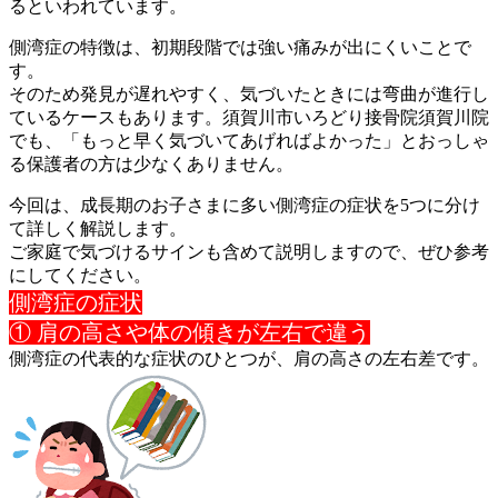
るとい
われています。
側湾症の特徴は、初期段階では強い痛みが出にくいことで
す。
そのため発見が遅れやすく、気づいたときには弯曲が進行し
ている
ケースもあります。須賀川市いろどり接骨院須賀川院
でも、「もっ
と早く気づいてあげればよかった」とおっしゃ
る保護者の方は少な
くありません。
今回は、成長期のお子さまに多い側湾症の症状を5つに分け
て詳し
く解説します。
ご家庭で気づけるサインも含めて説明しますので、ぜひ参考
にして
ください。
側湾症の症状
① 肩の高さや体の傾きが左右で違う
側湾症の代表的な症状のひとつが、肩の高さの左右差です。