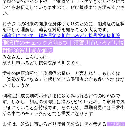
早期発見のポイントや、ご家庭でチェックできるサインにつ
いても
お伝えしていきますので、ぜひ最後までお読みくださ
い。
お子さまの将来の健康な身体づくりのために、側湾症の症状
を正し
く理解し、適切な対応を知ることが大切です。
側湾症について 福島県須賀川市いろどり接骨院須賀川院
側湾症のチェック方法5つ｜須賀川市いろどり接
骨院須賀川院が解
説
みなさん、こんにちは。
須賀川市いろどり接骨院須賀川院です。
学校の健康診断で「側湾症の疑い」と言われた、もしくは
「姿勢が
気になる」と感じている保護者の方も多いのではな
いでしょうか。
側湾症は成長期のお子さまに多くみられる背骨のゆがみで
す。しか
し、初期の側湾症は痛みが少ないため、ご家庭で気
づきにくいこと
が特徴です。そのため、早期発見には日常生
活の中でのチェックが
とても重要になります。
まずは、須賀川市いろどり接骨院須賀川院が考える
「側湾症