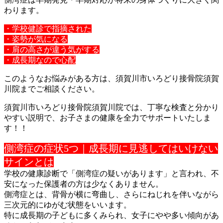
わりま
す。
・学校健診で指摘された
・姿勢が気になる
・肩の高さが違う気がする
・成長期なので心配
このようなお悩みがある方は、須賀川市いろどり接骨院須賀
川院ま
でご相談ください。
須賀川市いろどり接骨院須賀川院では、丁寧な検査と分かり
やすい
説明で、お子さまの健康を全力でサポートいたしま
す！！
側湾症の症状5つ｜成長期に見逃してはいけない
サインとは
学校の健康診断で「側湾症の疑いがあります」と言われ、不
安にな
った保護者の方は少なくありません。
側湾症とは、背骨が横に弯曲し、さらにねじれを伴いながら
三次元
的にゆがむ状態をいいます。
特に成長期の子どもに多くみられ、女子にやや多い傾向があ