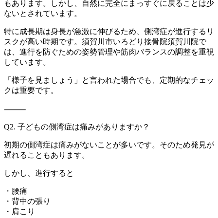
もあり
ます。しかし、自然に完全にまっすぐに戻ることは少
ないとされて
います。
特に成長期は身長が急激に伸びるため、側湾症が進行するリ
スクが
高い時期です。須賀川市いろどり接骨院須賀川院で
は、進行を防ぐ
ための姿勢管理や筋肉バランスの調整を重視
しています。
「様子を見ましょう」と言われた場合でも、定期的なチェッ
クは重
要です。
⸻
Q2. 子どもの側湾症は痛みがありますか？
初期の側湾症は痛みがないことが多いです。そのため発見が
遅れる
こともあります。
しかし、進行すると
・腰痛
・背中の張り
・肩こり