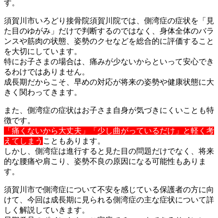
す。
須賀川市いろどり接骨院須賀川院では、側湾症の症状を「見
た目の
ゆがみ」だけで判断するのではなく、身体全体のバラ
ンスや筋肉の
状態、姿勢のクセなどを総合的に評価すること
を大切にしています
。
特にお子さまの場合は、痛みが少ないからといって安心でき
るわけ
ではありません。
成長期だからこそ、早めの対応が将来の姿勢や健康状態に大
きく関
わってきます。
また、側湾症の症状はお子さま自身が気づきにくいことも特
徴です
。
「痛くないから大丈夫」「少し曲がっているだけ」と軽く考
えてし
まう
こともあります。
しかし、側湾症は進行すると見た目の問題だけでなく、将来
的な腰
痛や肩こり、姿勢不良の原因になる可能性もありま
す。
須賀川市で側湾症について不安を感じている保護者の方に向
けて、
今回は成長期に見られる側湾症の主な症状について詳
しく解説して
いきます。