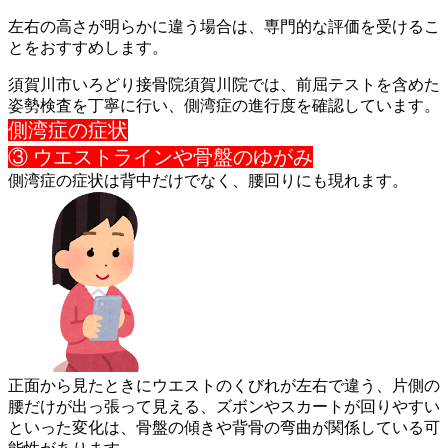
左右の高さが明らかに違う場合は、専門的な評価を受けるこ
とをお
すすめします。
須賀川市いろどり接骨院須賀川院では、前屈テストを含めた
姿勢検
査を丁寧に行い、側湾症の進行度を確認しています。
側湾症の症状
③ ウエストラインや骨盤のゆがみ
側湾症の症状は背中だけでなく、腰回りにも現れます。
正面から見たときにウエストのくびれが左右で違う、片側の
腰だけ
が出っ張って見える、ズボンやスカートが回りやすい
といった変化
は、骨盤の傾きや背骨の弯曲が関係している可