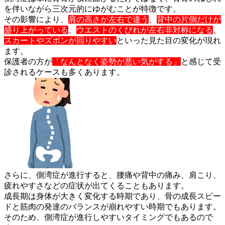
を伴い
ながら三次元的にゆがむことが特徴です。
その影響により、
肩の高さが左右で違う
、
背中の片側だけが
盛り上
がっている
、
ウエストのくびれが左右非対称になる
、
スカートやズ
ボンが回りやすい
といった見た目の変化が現れ
ます。
保護者の方が
「なんとなく姿勢が悪い気がする」
と感じて受
診され
るケースも多くあります。
さらに、側湾症が進行すると、腰痛や背中の痛み、肩こり、
疲れや
すさなどの症状が出てくることもあります。
成長期は身体が大きく変化する時期であり、骨の成長スピー
ドと筋
肉の発達のバランスが崩れやすい時期でもあります。
そのため、側湾症が進行しやすいタイミングでもあるので