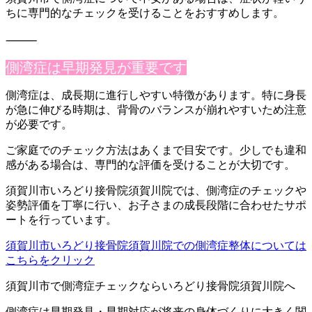
ちに専
門的なチェックを受けることをおすすめします。
⸻
側湾症は早期発見が重要です
側湾症は、成長期に進行しやすい特徴があります。特に身長
が急に
伸びる時期は、背骨のバランスが崩れやすいため注意
が必要です。
ご家庭でのチェック方法はあくまで目安です。少しでも違和
感があ
る場合は、専門的な評価を受けることが大切です。
須賀川市いろどり接骨院須賀川院では、側湾症のチェックや
姿勢評
価を丁寧に行い、お子さまの成長段階に合わせたサポ
ートを行って
います。
須賀川市いろどり接骨院須賀川院での側湾症整体については
こちらをクリック
須賀川市で側湾症チェックならいろどり接骨院須賀川院へ
側湾症は早期発見・早期対応が将来の身体づくりに大きく関