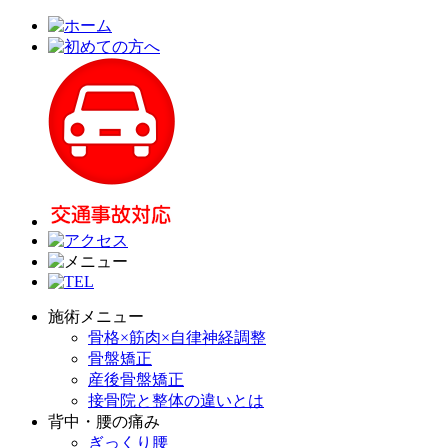
施術メニュー
骨格×筋肉×自律神経調整
骨盤矯正
産後骨盤矯正
接骨院と整体の違いとは
背中・腰の痛み
ぎっくり腰