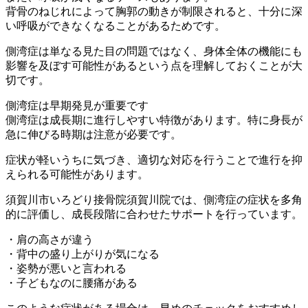
背骨のねじれによって胸郭の動きが制限されると、十分に深
い呼吸
ができなくなることがあるためです。
側湾症は単なる見た目の問題ではなく、身体全体の機能にも
影響を
及ぼす可能性があるという点を理解しておくことが大
切です。
側湾症は早期発見が重要です
側湾症は成長期に進行しやすい特徴があります。特に身長が
急に伸
びる時期は注意が必要です。
症状が軽いうちに気づき、適切な対応を行うことで進行を抑
えられ
る可能性があります。
須賀川市いろどり接骨院須賀川院では、側湾症の症状を多角
的に評
価し、成長段階に合わせたサポートを行っています。
・肩の高さが違う
・背中の盛り上がりが気になる
・姿勢が悪いと言われる
・子どもなのに腰痛がある