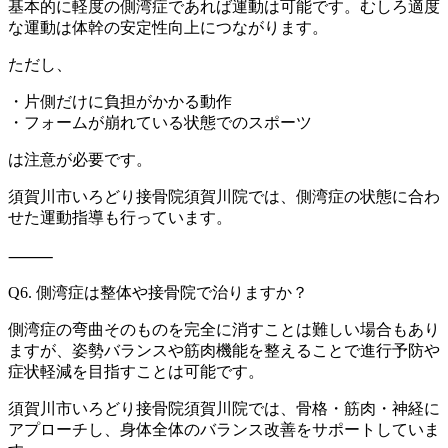
基本的に軽度の側湾症であれば運動は可能です。むしろ適度
な運動
は体幹の安定性向上につながります。
ただし、
・片側だけに負担がかかる動作
・フォームが崩れている状態でのスポーツ
は注意が必要です。
須賀川市いろどり接骨院須賀川院では、側湾症の状態に合わ
せた運
動指導も行っています。
⸻
Q6. 側湾症は整体や接骨院で治りますか？
側湾症の弯曲そのものを完全に消すことは難しい場合もあり
ますが
、姿勢バランスや筋肉機能を整えることで進行予防や
症状軽減を目
指すことは可能です。
須賀川市いろどり接骨院須賀川院では、骨格・筋肉・神経に
アプロ
ーチし、身体全体のバランス改善をサポートしていま