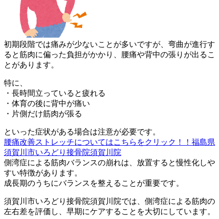
初期段階では痛みが少ないことが多いですが、弯曲が進行す
ると筋
肉に偏った負担がかかり、腰痛や背中の張りが出るこ
とがあります
。
特に、
・長時間立っていると疲れる
・体育の後に背中が痛い
・片側だけ筋肉が張る
といった症状がある場合は注意が必要です。
腰痛改善ストレッチについてはこちらをクリック！！福島県
須賀川市いろどり接骨院須賀川院
側湾症による筋肉バランスの崩れは、放置すると慢性化しや
すい特
徴があります。
成長期のうちにバランスを整えることが重要です。
須賀川市いろどり接骨院須賀川院では、側湾症による筋肉の
左右差
を評価し、早期にケアすることを大切にしています。