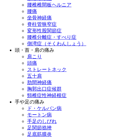
腰椎椎間板ヘルニア
腰痛
坐骨神経痛
脊柱管狭窄症
変形性股関節症
腰椎分離症・すべり症
側湾症（そくわんしょう）
頭・首・肩の痛み
肩こり
頭痛
ストレートネック
五十肩
肋間神経痛
胸郭出口症候群
頸椎症性神経根症
手や足の痛み
ド・ケルバン病
モートン病
手足のしびれ
足関節捻挫
足底筋膜炎