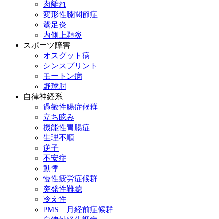
肉離れ
変形性膝関節症
鵞足炎
内側上顆炎
スポーツ障害
オスグット病
シンスプリント
モートン病
野球肘
自律神経系
過敏性腸症候群
立ち眩み
機能性胃腸症
生理不順
逆子
不安症
動悸
慢性疲労症候群
突発性難聴
冷え性
PMS 月経前症候群