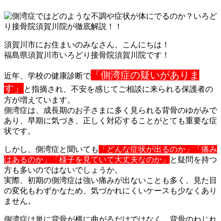
須賀川市にお住まいのみなさん、こんにちは！
福島県須賀川市いろどり接骨院須賀川院です！
「側湾症の疑いがありま
近年、学校の健康診断で
す」
と指摘され、
不安を感じてご相談に来られる保護者の
方が増えています。
側湾症は、成長期のお子さまに多く見られる背骨のゆがみで
あり、
早期に気づき、正しく対応することがとても重要な症
状です。
しかし、側湾症と聞いても
「どんな症状が出るのか」「痛み
はある
のか」「様子を見ていて大丈夫なのか」
と疑問を持つ
方も多いので
はないでしょうか。
実際、初期の側湾症は強い痛みが出ないことも多く、見た目
の変化
もわずかなため、気づかれにくいケースも少なくあり
ません。
側湾症は単に背骨が横に曲がるだけではなく、背骨のねじれ