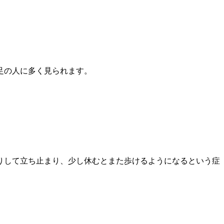
足の人に多
く見られます。
。
りして立ち
止まり、少し休むとまた歩けるようになるという症