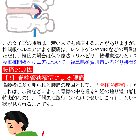
このタイプの腰痛は、若い人でも発症することがありますが
椎間板ヘルニアによる腰痛は、レントゲンやMRIなどの画像
ただし、軽度の場合は保存療法（リハビリ、物理療法など）
腰椎椎間板ヘルニアについて 福島県須賀川市いろどり接骨
腰痛の原因
【3】脊柱管狭窄症による腰痛
高齢者に多く見られる腰痛の原因として、「
脊柱管狭窄症
」
これは、加齢などによって背骨の中を通る神経の通り道（脊
特徴的なのは、「間欠性跛行（かんけつせいはこう）」とい
状が見られるこ
とです。