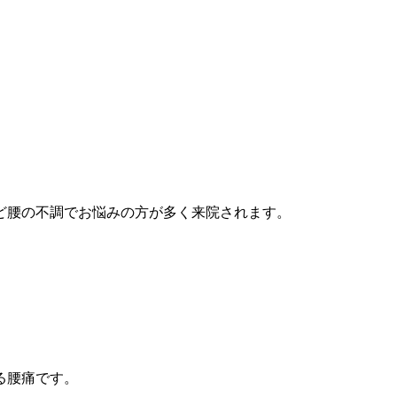
ど腰の不調でお悩みの方が多く来
院されます。
る腰痛です
。
。