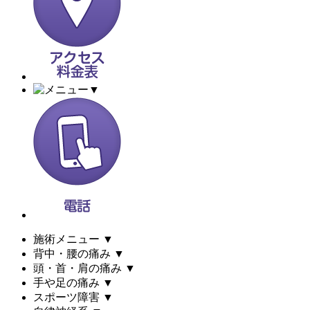
▼
施術メニュー
▼
背中・腰の痛み
▼
頭・首・肩の痛み
▼
手や足の痛み
▼
スポーツ障害
▼