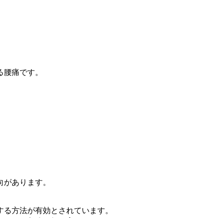
る腰痛です
。
向がありま
す。
する方法が
有効とされています。