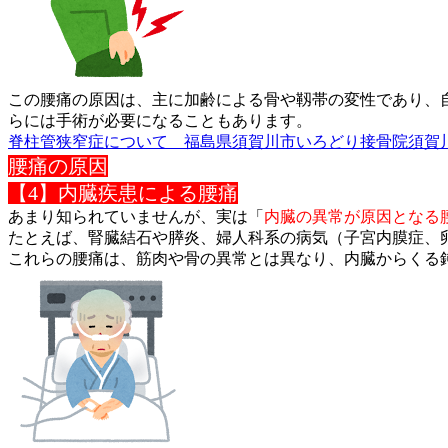
この腰痛の原因は、主に加齢による骨や靱帯の変性であり、
らには手術が必
要になることもあります。
脊柱管狭窄症について 福島県須賀川市いろどり接骨院須賀
腰痛の原因
【4】内臓疾患による腰痛
あまり知られていませんが、実は「
内臓の異常が原因となる
たとえば、腎臓結石や膵炎、婦人科系の病気（子宮内膜症、
これらの腰痛は、筋肉や骨の異常とは異なり、内臓からくる