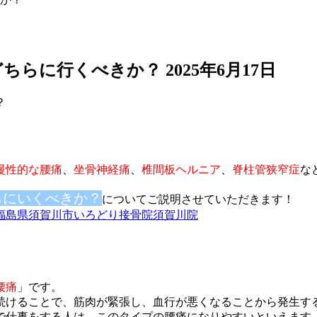
どちらに行くべきか？
2025年6月17日
慢性的な腰痛
、
坐骨神経痛
、
椎間板ヘルニア
、
脊柱管狭窄症
な
らにいくべきか？
についてご説明させていただきます！
福島県須賀川市いろどり接骨院須賀川院
腰痛
」
です。
続ける
ことで、筋肉が緊張し、血行が悪くなることから発生す
で仕事
をする人は、このタイプの腰痛になりやすいといえます