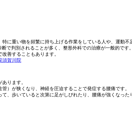
、特に
重い物を頻繁に持ち上げる作業をしている人や、運動不
診断
で判別されることが多く、整形外科での治療が一般的です
で改善
することもあります。
院須賀川院
があり
ます。
柱管）
が狭くなり、神経を圧迫することで発症する腰痛です。
って、
歩いていると次第に足がしびれたり、腰痛が強くなった