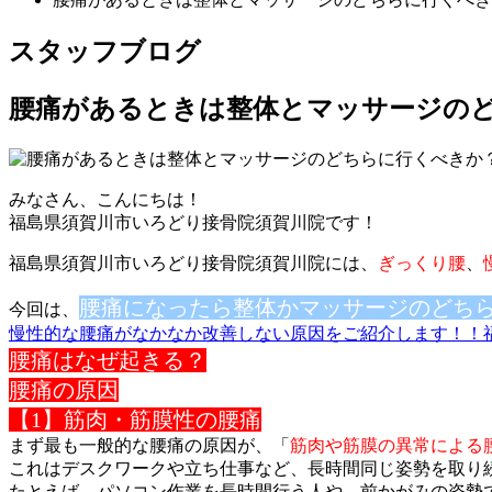
スタッフブログ
腰痛があるときは整体とマッサージの
みなさん、こんにちは！
福島県須賀川市いろどり接骨院須賀川院です！
福島県須賀川市いろどり接骨院須賀川院には、
ぎっくり腰
、
腰痛になったら整体かマッサージのどち
今回は、
慢性的な腰痛がなかなか改善しない原因をご紹介します！！
腰痛はなぜ起きる？
腰痛の原因
【1】筋肉・筋膜性の腰痛
まず最も一般的な腰痛の原因が、「
筋肉や筋膜の異常による
これはデスクワークや立ち仕事など、長時間同じ姿勢を取り
たとえば、パソコン作業を長時間行う人や、前かがみの姿勢