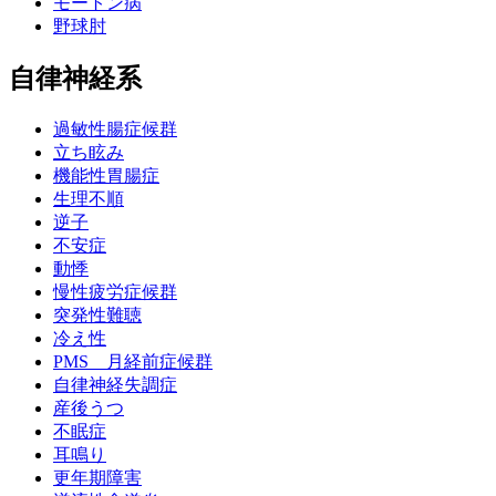
モートン病
野球肘
自律神経系
過敏性腸症候群
立ち眩み
機能性胃腸症
生理不順
逆子
不安症
動悸
慢性疲労症候群
突発性難聴
冷え性
PMS 月経前症候群
自律神経失調症
産後うつ
不眠症
耳鳴り
更年期障害