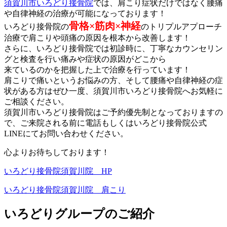
須賀川市いろどり接骨院
では、肩こり症状だ
けではなく腰痛
や自律神経の治療が可能になっております！
骨格×筋肉×神経
いろどり接骨院の
のトリプルアプローチ
治療で肩こりや頭痛の原因を根本から改善します！
さらに、いろどり接骨院では初診時に、丁寧なカウンセリン
グと検
査を行い痛みや症状の原因がどこから
来ているのかを把握した上で
治療を行っています！
肩こりで痛いというお悩みの方、そして腰痛や自律神経の症
状がある方はぜひ一度、須賀川市いろどり接
骨院へお気軽に
ご相談ください。
須賀川市いろどり接骨院はご予約優先制となっておりますの
で、ご
来院される前に電話もしくはいろどり接骨院公式
LINEにてお問
い合わせください。
心よりお待ちしております！
いろどり接骨院須賀川院
HP
いろどり接骨院須賀川院 肩こり
いろどりグループのご紹介