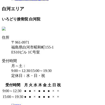
白河エリア
いろどり接骨院 白河院
住所
〒961-0971
福島県白河市昭和町155-1
ES10ビル 1C号室
受付時間
月～土：
9:00～12:30/15:00～19:30
定休日：水・日・祝
受付時間
月
火
水
木
金
土
日
祝
9:00～12:30
●
●
×
●
●
●
×
×
15:00～19:30
●
●
×
●
●
●
×
×