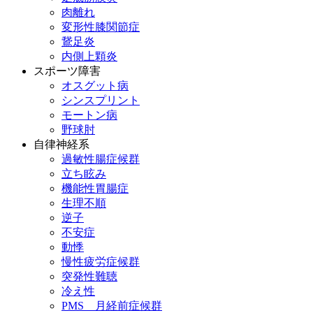
肉離れ
変形性膝関節症
鵞足炎
内側上顆炎
スポーツ障害
オスグット病
シンスプリント
モートン病
野球肘
自律神経系
過敏性腸症候群
立ち眩み
機能性胃腸症
生理不順
逆子
不安症
動悸
慢性疲労症候群
突発性難聴
冷え性
PMS 月経前症候群