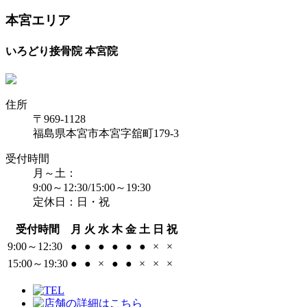
本宮エリア
いろどり接骨院 本宮院
住所
〒969-1128
福島県本宮市本宮字舘町179-3
受付時間
月～土：
9:00～12:30/15:00～19:30
定休日：日・祝
受付時間
月
火
水
木
金
土
日
祝
9:00～12:30
●
●
●
●
●
●
×
×
15:00～19:30
●
●
×
●
●
×
×
×