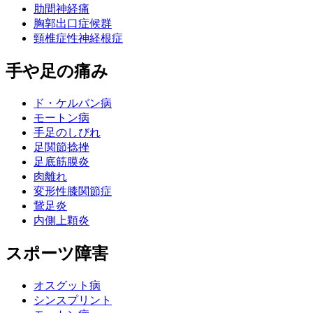
肋間神経痛
胸郭出口症候群
頸椎症性神経根症
手や足の痛み
ド・ケルバン病
モートン病
手足のしびれ
足関節捻挫
足底筋膜炎
肉離れ
変形性膝関節症
鵞足炎
内側上顆炎
スポーツ障害
オスグット病
シンスプリント