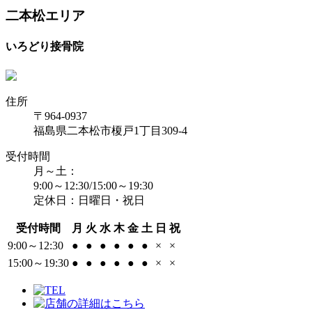
二本松エリア
いろどり接骨院
住所
〒964-0937
福島県二本松市榎戸1丁目309-4
受付時間
月～土：
9:00～12:30/15:00～19:30
定休日：日曜日・祝日
受付時間
月
火
水
木
金
土
日
祝
9:00～12:30
●
●
●
●
●
●
×
×
15:00～19:30
●
●
●
●
●
●
×
×