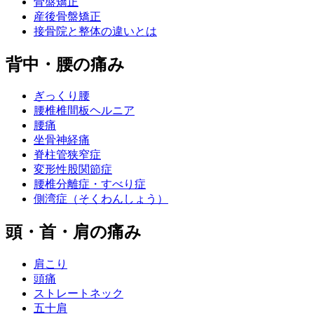
骨盤矯正
産後骨盤矯正
接骨院と整体の違いとは
背中・腰の痛み
ぎっくり腰
腰椎椎間板ヘルニア
腰痛
坐骨神経痛
脊柱管狭窄症
変形性股関節症
腰椎分離症・すべり症
側湾症（そくわんしょう）
頭・首・肩の痛み
肩こり
頭痛
ストレートネック
五十肩