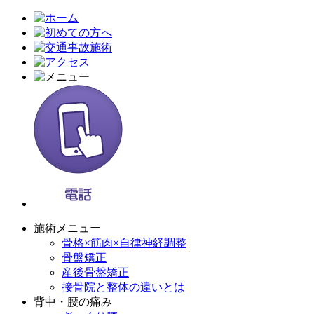
施術メニュー
骨格×筋肉×自律神経調整
骨盤矯正
産後骨盤矯正
接骨院と整体の違いとは
背中・腰の痛み