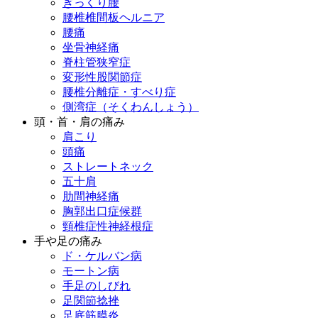
ぎっくり腰
腰椎椎間板ヘルニア
腰痛
坐骨神経痛
脊柱管狭窄症
変形性股関節症
腰椎分離症・すべり症
側湾症（そくわんしょう）
頭・首・肩の痛み
肩こり
頭痛
ストレートネック
五十肩
肋間神経痛
胸郭出口症候群
頸椎症性神経根症
手や足の痛み
ド・ケルバン病
モートン病
手足のしびれ
足関節捻挫
足底筋膜炎