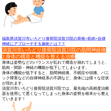
福島県須賀川市いろどり接骨院須賀川院の骨格×筋肉×自律
神経にア
プローチする施術とは？？
須賀川市いろどり接骨院須賀川院の肋間神経痛
2.身体の構造と機能を整える治療
身体は姿勢などのバランスが乱れて構造が崩れてしまうと、
筋肉・
関節・神経の機能が低下してしまいます。
身体の機能が低下すると、肋間神経痛、不眠症や頭痛、パニ
ック障
害などの自律神経系の不調など、身体には様々な症状
が現れます。
須賀川市いろどり接骨院須賀川院では、最先端の高精度治療
器を使
用して悪くなってしまった身体の姿勢を根本から整え
ていきます！