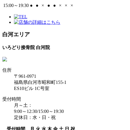
15:00～19:30
●
●
×
●
●
×
×
×
白河エリア
いろどり接骨院 白河院
住所
〒961-0971
福島県白河市昭和町155-1
ES10ビル 1C号室
受付時間
月～土：
9:00～12:30/15:00～19:30
定休日：水・日・祝
受付時間
月
火
水
木
金
土
日
祝