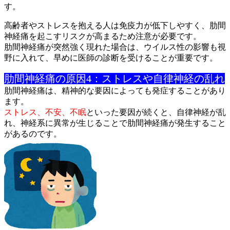
す。
高齢者やストレスを抱える人は免疫力が低下しやすく、肋間
神経痛
を起こすリスクが高まるため注意が必要です。
肋間神経痛が突然強く現れた場合は、ウイルス性の影響も視
野に入
れて、早めに医師の診断を受けることが重要です。
肋間神経痛の原因4：ストレスや自律神経の乱れ
肋間神経痛は、精神的な要因によっても発症することがあり
ます。
ストレス、不安、不眠
といった要因が続くと、自律神経が乱
れ、神
経系に異常が生じることで肋間神経痛が発生すること
があるのです
。