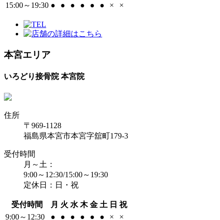
15:00～19:30
●
●
●
●
●
●
×
×
本宮エリア
いろどり接骨院 本宮院
住所
〒969-1128
福島県本宮市本宮字舘町179-3
受付時間
月～土：
9:00～12:30/15:00～19:30
定休日：日・祝
受付時間
月
火
水
木
金
土
日
祝
9:00～12:30
●
●
●
●
●
●
×
×