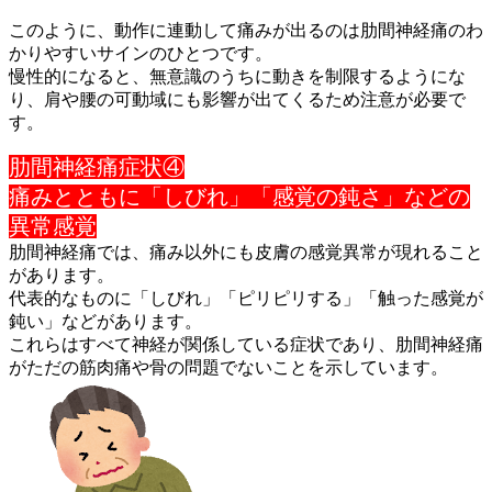
このように、動作に連動して痛みが出るのは肋間神経痛のわ
かりや
すいサインのひとつです。
慢性的になると、無意識のうちに動きを制限するようにな
り、肩や
腰の可動域にも影響が出てくるため注意が必要で
す。
肋間神経痛症状④
痛みとともに「しびれ」「感覚の鈍さ」などの
異常感覚
肋間神経痛では、痛み以外にも皮膚の感覚異常が現れること
があり
ます。
代表的なものに「しびれ」「ピリピリする」「触った感覚が
鈍い」
などがあります。
これらはすべて神経が関係している症状であり、肋間神経痛
がただ
の筋肉痛や骨の問題でないことを示しています。