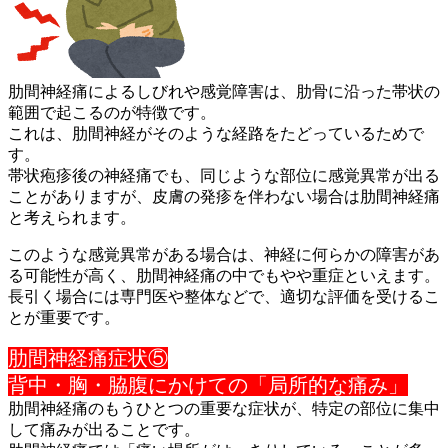
肋間神経痛によるしびれや感覚障害は、肋骨に沿った帯状の
範囲で
起こるのが特徴です。
これは、肋間神経がそのような経路をたどっているためで
す。
帯状疱疹後の神経痛でも、同じような部位に感覚異常が出る
ことが
ありますが、皮膚の発疹を伴わない場合は肋間神経痛
と考えられま
す。
このような感覚異常がある場合は、神経に何らかの障害があ
る可能
性が高く、肋間神経痛の中でもやや重症といえます。
長引く場合には専門医や整体などで、適切な評価を受けるこ
とが重
要です。
肋間神経痛症状⑤
背中・胸・脇腹にかけての「局所的な痛み」
肋間神経痛のもうひとつの重要な症状が、特定の部位に集中
して痛
みが出ることです。