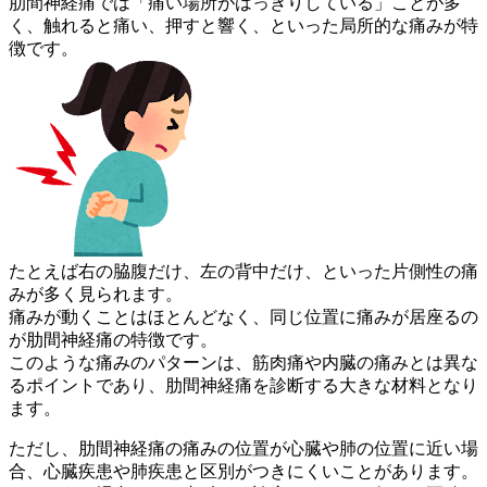
肋間神経痛では「痛い場所がはっきりしている」ことが多
く、触れ
ると痛い、押すと響く、といった局所的な痛みが特
徴です。
たとえば右の脇腹だけ、左の背中だけ、といった片側性の痛
みが多
く見られます。
痛みが動くことはほとんどなく、同じ位置に痛みが居座るの
が肋間
神経痛の特徴です。
このような痛みのパターンは、筋肉痛や内臓の痛みとは異な
るポイ
ントであり、肋間神経痛を診断する大きな材料となり
ます。
ただし、肋間神経痛の痛みの位置が心臓や肺の位置に近い場
合、心
臓疾患や肺疾患と区別がつきにくいことがあります。