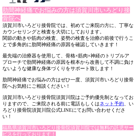
肋間神経痛でお悩みの方は須賀川市いろどり接
骨院へ
須賀川市いろどり接骨院では、初めてご来院の方に、丁寧な
カウン
セリングと検査を大切にしております。
関節の動きや筋肉の検査、姿勢の検査を治療の前後で行うこ
とで多
角的に肋間神経痛の原因を確認していきます！
最先端の治療器を使用して、骨格×筋肉×神経のトリプルア
プロー
チで肋間神経痛の原因を根本から改善して不調に負け
ないような健
康な身体づくりをサポート致します！
肋間神経痛でお悩みの方はぜひ一度、須賀川市いろどり接骨
院へお
気軽にご相談ください！
須賀川市いろどり接骨院須賀川院はご予約優先制となってお
ります
ので、ご来院される前に電話もしくは
ネット予約
、い
ろどり接骨院須賀川院公式LINE
にてお問い合わせくださ
い！
福島県須賀川市いろどり接骨院須賀川院では無料の託児サー
ビスを行っ
ております！