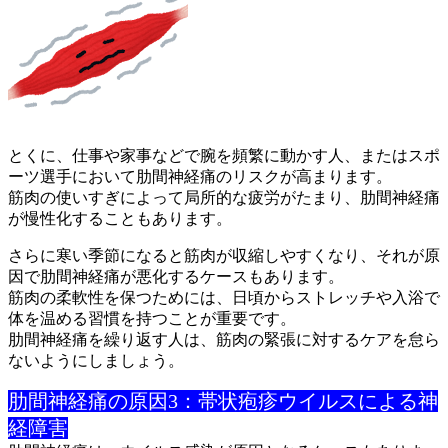
とくに、仕事や家事などで腕を頻繁に動かす人、またはスポ
ーツ選
手において肋間神経痛のリスクが高まります。
筋肉の使いすぎによって局所的な疲労がたまり、肋間神経痛
が慢性
化することもあります。
さらに寒い季節になると筋肉が収縮しやすくなり、それが原
因で肋
間神経痛が悪化するケースもあります。
筋肉の柔軟性を保つためには、日頃からストレッチや入浴で
体を温
める習慣を持つことが重要です。
肋間神経痛を繰り返す人は、筋肉の緊張に対するケアを怠ら
ないよ
うにしましょう。
肋間神経痛の原因3：帯状疱疹ウイルスによる神
経障害