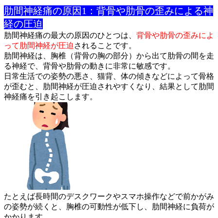
肋間神経痛の原因1：背骨や肋骨の歪みによる神
経の圧迫
肋間神経痛の最大の原因のひとつは、
背骨や肋骨の歪みによ
って肋
間神経が圧迫
されることです。
肋間神経は、胸椎（背骨の胸の部分）から出て肋骨の間を走
る神経
で、背骨や肋骨の動きに非常に敏感です。
日常生活での姿勢の悪さ、猫背、体の傾きなどによって骨格
が歪む
と、肋間神経が圧迫されやすくなり、結果として肋間
神経痛を引き
起こします。
たとえば長時間のデスクワークやスマホ操作などで前かがみ
の姿勢
が続くと、胸椎の可動性が低下し、肋間神経に負荷が
かかります。