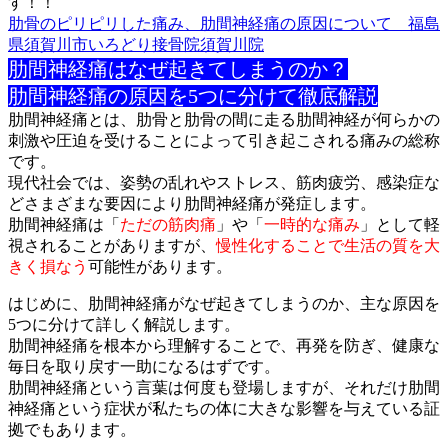
す！！
肋骨のピリピリした痛み、肋間神経痛の原因について 福島
県須賀川市いろどり接骨院須賀川院
肋間神経痛はなぜ起きてしまうのか？
肋間神経痛の原因を5つに分けて徹底解説
肋間神経痛とは、肋骨と肋骨の間に走る肋間神経が何らかの
刺激や
圧迫を受けることによって引き起こされる痛みの総称
です。
現代社会では、姿勢の乱れやストレス、筋肉疲労、感染症な
どさま
ざまな要因により肋間神経痛が発症します。
肋間神経痛は「
ただの筋肉痛
」や「
一時的な痛み
」として軽
視され
ることがありますが、
慢性化することで生活の質を大
きく損なう
可
能性があります。
はじめに、肋間神経痛がなぜ起きてしまうのか、主な原因を
5つに
分けて詳しく解説します。
肋間神経痛を根本から理解することで、再発を防ぎ、健康な
毎日を
取り戻す一助になるはずです。
肋間神経痛という言葉は何度も登場しますが、それだけ肋間
神経痛
という症状が私たちの体に大きな影響を与えている証
拠でもありま
す。