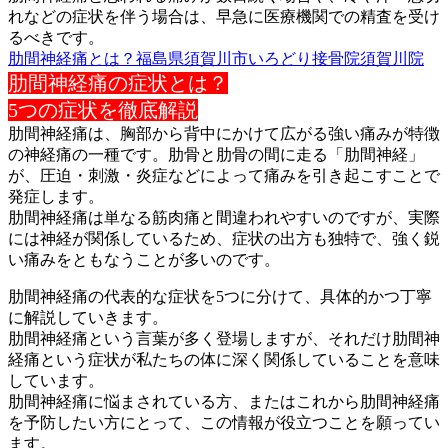
れなど
の症状を伴う場合は、早急に医療機関での精査を受け
るべきです。
肋間神経痛とは？福島県須賀川市いろどり接骨院須賀川院
肋間神経痛の症状とは？
5つの症状を徹底解説
肋間神経痛は、胸部から背中にかけて広がる強い痛みが特徴
の神経
痛の一種です。肋骨と肋骨の間に走る「肋間神経」
が、圧迫・
刺激・炎症などによって痛みを引き起こすことで
発症します。
肋間神経痛は単なる筋肉痛と間違われやすいのですが、実際
には神
経が関係しているため、症状の出方も独特で、強く鋭
い痛みをとも
なうことが多いのです。
肋間神経痛の代表的な症状を5つに分けて、具体的かつ丁寧
に解説
していきます。
肋間神経痛という言葉が多く登場しますが、それだけ肋間神
経痛と
いう症状が私たちの体に深く関係していることを意味
しています。
肋間神経痛に悩まされている方、またはこれから肋間神経痛
を予防
したい方にとって、この情報が役立つことを願ってい
ます。