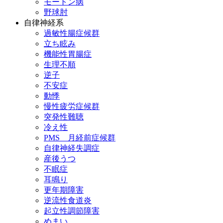
モートン病
野球肘
自律神経系
過敏性腸症候群
立ち眩み
機能性胃腸症
生理不順
逆子
不安症
動悸
慢性疲労症候群
突発性難聴
冷え性
PMS 月経前症候群
自律神経失調症
産後うつ
不眠症
耳鳴り
更年期障害
逆流性食道炎
起立性調節障害
めまい