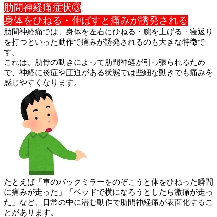
肋間神経痛症状③
身体をひねる・伸ばすと痛みが誘発される
肋間神経痛では、身体を左右にひねる・腕を上げる・寝返り
を打つ
といった動作で痛みが誘発されるのも大きな特徴で
す。
これは、肋骨の動きによって肋間神経が引っ張られるため
で、神経
に炎症や圧迫がある状態では些細な動きでも痛みを
感じやすくなり
ます。
たとえば「車のバックミラーをのぞこうと体をひねった瞬間
に痛み
が走った」「ベッドで横になろうとしたら激痛が走っ
た」など、日
常の中に潜む動作で肋間神経痛が表面化するこ
とがあります。