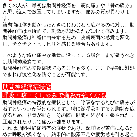
多くの人が、最初は肋間神経痛を「筋肉痛」や「骨の痛み」
と思い
込んで放置してしまいますが、痛みの質が異なりま
す。
筋肉痛は体を動かしたときにじわじわと広がるのに対し、肋
間神経
痛は局所的で、刺激が加わるたびに鋭く痛みます。
肋間神経痛は神経に由来するため、皮膚表面の感覚も変化
し、チク
チク・ヒリヒリと感じる場合もあります。
このような鋭い痛みが肋骨に沿って走る場合、まず疑うべき
は肋間
神経痛です。
肋間神経痛の初期症状であることも多く、ここで早期に対処
できれ
ば慢性化を防ぐことが可能です。
肋間神経痛症状②
呼吸・咳・くしゃみで痛みが強くなる
肋間神経痛の特徴的な症状として、呼吸をするたびに痛みが
増すと
いう点が挙げられます。特に深呼吸をすると胸郭が広
がるため、
肋骨が動き、その際に肋間神経が引っ張られたり
圧迫されたりして
痛みが強まります。
これは肋間神経痛特有の症状であり、深呼吸が苦痛になるた
めに呼
吸が浅くなり、結果的に酸素不足や疲労感を引き起こ