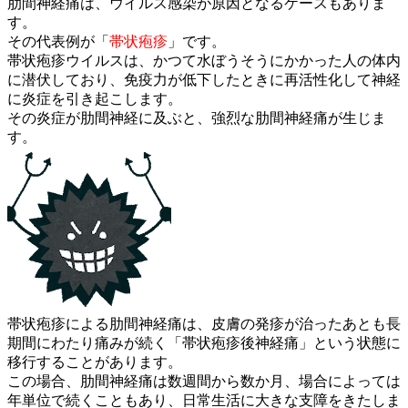
肋間神経痛は、ウイルス感染が原因となるケースもありま
す。
その代表例が「
帯状疱疹
」です。
帯状疱疹ウイルスは、かつて水ぼうそうにかかった人の体内
に潜伏
しており、免疫力が低下したときに再活性化して神経
に炎症を引き
起こします。
その炎症が肋間神経に及ぶと、強烈な肋間神経痛が生じま
す。
帯状疱疹による肋間神経痛は、皮膚の発疹が治ったあとも長
期間に
わたり痛みが続く「帯状疱疹後神経痛」
という状態に
移行することがあります。
この場合、肋間神経痛は数週間から数か月、場合によっては
年単位
で続くこともあり、日常生活に大きな支障をきたしま