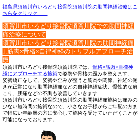
福島県須賀川市いろどり接骨院須賀川院の肋間神経治療はこ
ちらをクリック！！
須賀川市いろどり接骨院須賀川院での肋間神経
痛治療について
須賀川市いろどり接骨院須賀川院の肋間神経痛
1.筋肉×骨格×自律神経のトリプルアプローチ治
療
須賀川市いろどり接骨院須賀川院では、
骨格×筋肉×自律神
経にア
プローチする施術
で姿勢や骨格の歪みを整えます。
姿勢矯正をして、姿勢や歪みが整うと筋肉や関節、神経の働
きが正
常になり肋間神経痛などの自律神経症状、慢性的な肩
こり、
腰痛などの不調も改善していきます！
須賀川市いろどり接骨院須賀川院の肋間神経痛施術は痛みの
少ない
短時間の施術なので、小さなお子様からご年配の方ま
で幅広い年齢
層の方に安心して施術を受けていただくことが
可能になっておりま
す。