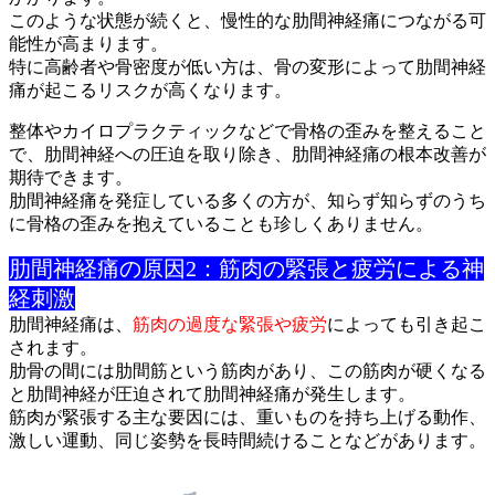
このような状態が続くと、慢性的な肋間神経痛につながる可
能性が
高まります。
特に高齢者や骨密度が低い方は、骨の変形によって肋間神経
痛が起
こるリスクが高くなります。
整体やカイロプラクティックなどで骨格の歪みを整えること
で、肋
間神経への圧迫を取り除き、肋間神経痛の根本改善が
期待できます
。
肋間神経痛を発症している多くの方が、知らず知らずのうち
に骨格
の歪みを抱えていることも珍しくありません。
肋間神経痛の原因2：筋肉の緊張と疲労による神
経刺激
肋間神経痛は、
筋肉の過度な緊張や疲労
によっても引き起こ
されま
す。
肋骨の間には肋間筋という筋肉があり、この筋肉が硬くなる
と肋間
神経が圧迫されて肋間神経痛が発生します。
筋肉が緊張する主な要因には、重いものを持ち上げる動作、
激しい
運動、同じ姿勢を長時間続けることなどがあります。