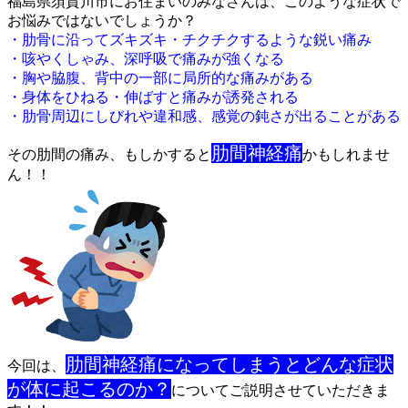
福島県須賀川市にお住まいのみなさんは、このような症状で
お悩みではな
いでしょうか？
・肋骨に沿ってズキズキ・チクチクするような鋭い痛み
・咳やくしゃみ、深呼吸で痛みが強くなる
・胸や脇腹、背中の一部に局所的な痛みがある
・身体をひねる・伸ばすと痛みが誘発される
・肋骨周辺にしびれや違和感、感覚の鈍さが出ることがある
肋間神経痛
その肋間の痛み、もしかすると
かもしれませ
ん！！
肋間神経痛になってしまうとどんな症状
今回は、
が体に起こるのか
？
についてご説明させていただきま