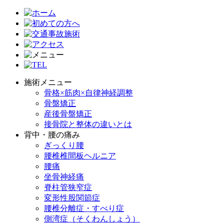
施術メニュー
骨格×筋肉×自律神経調整
骨盤矯正
産後骨盤矯正
接骨院と整体の違いとは
背中・腰の痛み
ぎっくり腰
腰椎椎間板ヘルニア
腰痛
坐骨神経痛
脊柱管狭窄症
変形性股関節症
腰椎分離症・すべり症
側湾症（そくわんしょう）