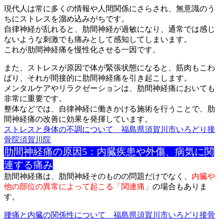
現代人は常に多くの情報や人間関係にさらされ、無意識のう
ちにス
トレスを溜め込みがちです。
自律神経が乱れると、肋間神経が過敏になり、通常では感じ
ないよ
うな刺激でも痛みとして感知してしまいます。
これが肋間神経痛を慢性化させる一因です。
また、ストレスが原因で体が緊張状態になると、筋肉もこわ
ばり、
それが間接的に肋間神経痛を引き起こします。
メンタルケアやリラクゼーションは、肋間神経痛においても
非常に
重要です。
整体などでは、自律神経に働きかける施術を行うことで、肋
間神経
痛の改善に効果を発揮しています。
ストレスと身体の不調について 福島県須賀川市いろどり接
骨院須賀川院
肋間神経痛の原因5：内臓疾患や外傷、病気に関
連する痛み
肋間神経痛は、肋間神経そのものの問題だけでなく、
内臓や
他の部
位の異常によって起こる「関連痛」
の場合もありま
す。
腰痛と内臓の関係性について 福島県須賀川市いろどり接骨