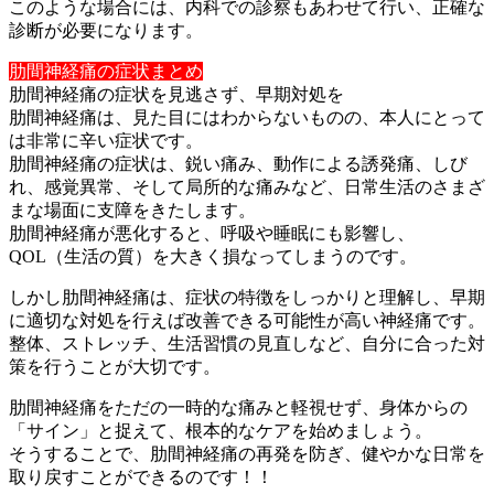
このような場合には、内科での診察もあわせて行い、正確な
診断が
必要になります。
肋間神経痛の症状まとめ
肋間神経痛の症状を見逃さず、早期対処を
肋間神経痛は、見た目にはわからないものの、本人にとって
は非常
に辛い症状です。
肋間神経痛の症状は、鋭い痛み、動作による誘発痛、しび
れ、感覚
異常、そして局所的な痛みなど、日常生活のさまざ
まな場面に支障
をきたします。
肋間神経痛が悪化すると、呼吸や睡眠にも影響し、
QOL（生活の
質）を大きく損なってしまうのです。
しかし肋間神経痛は、症状の特徴をしっかりと理解し、早期
に適切
な対処を行えば改善できる可能性が高い神経痛です。
整体、ストレッチ、生活習慣の見直しなど、自分に合った対
策を行
うことが大切です。
肋間神経痛をただの一時的な痛みと軽視せず、身体からの
「サイン
」と捉えて、根本的なケアを始めましょう。
そうすることで、肋間神経痛の再発を防ぎ、健やかな日常を
取り戻
すことができるのです！！