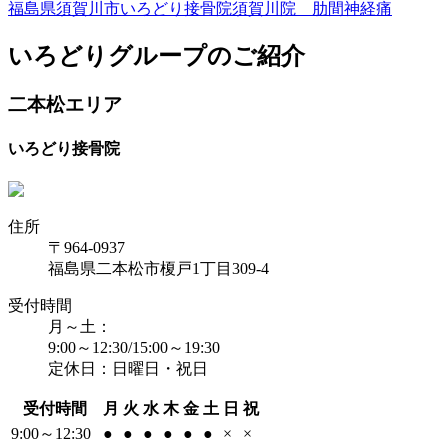
福島県須賀川市いろどり接骨院須賀川院 肋間神経痛
いろどりグループのご紹介
二本松エリア
いろどり接骨院
住所
〒964-0937
福島県二本松市榎戸1丁目309-4
受付時間
月～土：
9:00～12:30/15:00～19:30
定休日：日曜日・祝日
受付時間
月
火
水
木
金
土
日
祝
9:00～12:30
●
●
●
●
●
●
×
×