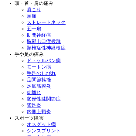
頭・首・肩の痛み
肩こり
頭痛
ストレートネック
五十肩
肋間神経痛
胸郭出口症候群
頸椎症性神経根症
手や足の痛み
ド・ケルバン病
モートン病
手足のしびれ
足関節捻挫
足底筋膜炎
肉離れ
変形性膝関節症
鵞足炎
内側上顆炎
スポーツ障害
オスグット病
シンスプリント