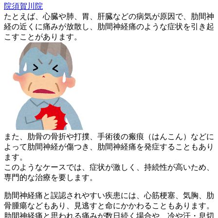
院須賀川院
たとえば、心臓や肺、胃、肝臓などの病気が原因で、肋間神
経の近
くに痛みが放散し、肋間神経痛のような症状を引き起
こすことがあ
ります。
また、肋骨の骨折や打撲、手術後の瘢痕（はんこん）などに
よって
肋間神経が傷つき、肋間神経痛を発症することもあり
ます。
このようなケースでは、症状が激しく、持続性が高いため、
専門的
な治療を要します。
肋間神経痛と誤認されやすい疾患には、心筋梗塞、気胸、肋
骨腫瘍
などもあり、見逃すと命にかかわることもあります。
肋間神経痛と思われる痛みが数日続く場合や、冷や汗・息切